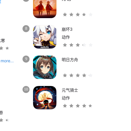
8
崩坏3
动作
水寒
9
明日方舟
more...
10
元气骑士
动作
游