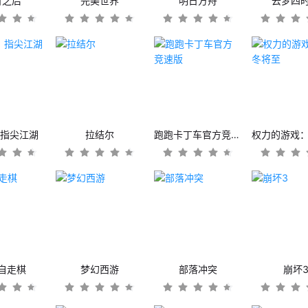
日之后
完美世界
明日方舟
云梦四
：指尖江湖
拉结尔
跑跑卡丁车官方竞速版
自走棋
梦幻西游
部落冲突
崩坏