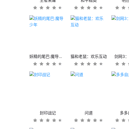
王者荣耀
和平精英
明
妖精的尾巴:魔导少年
猫和老鼠：欢乐互动
剑网3
封印战记
问道
多多