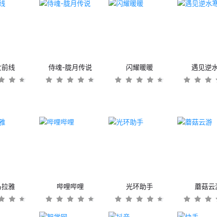
女前线
侍魂-胧月传说
闪耀暖暖
遇见逆
马拉雅
哔哩哔哩
光环助手
蘑菇云