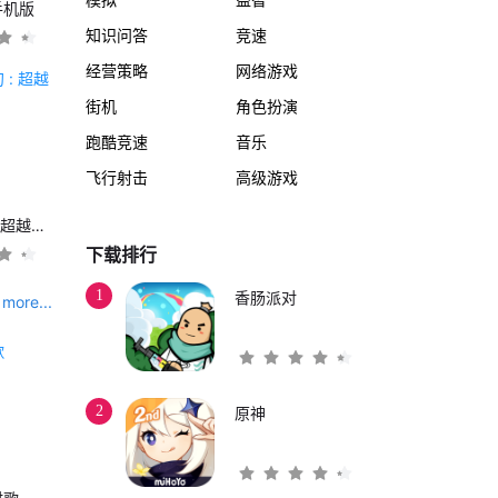
手机版
知识问答
竞速
经营策略
网络游戏
街机
角色扮演
跑酷竞速
音乐
飞行射击
高级游戏
另一个伊甸 : 超越时空的猫
下载排行
1
香肠派对
more...
2
原神