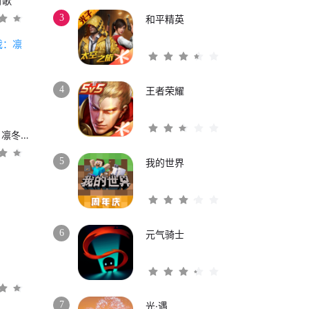
时歌
3
和平精英
4
王者荣耀
权力的游戏：凛冬将至
5
我的世界
6
元气骑士
3
7
光·遇