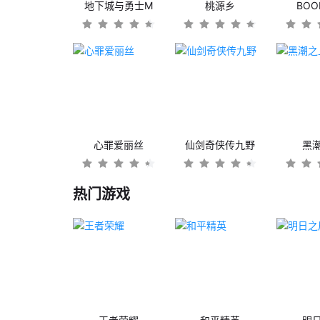
地下城与勇士M
桃源乡
BO
心罪爱丽丝
仙剑奇侠传九野
黑
热门游戏