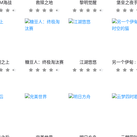
OM海战
救赎之地
黎明觉醒
堡垒之夜
潮之上
糖豆人：终极淘汰赛
江湖悠悠