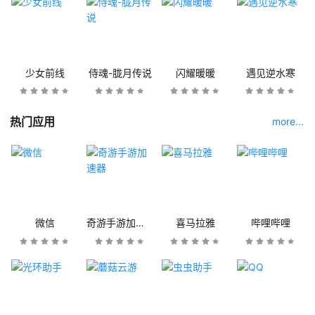
少女前线
侍魂-胧月传说
闪耀暖暖
遇见逆水寒
热门应用
more...
微信
奇游手游加速器
喜马拉雅
哔哩哔哩