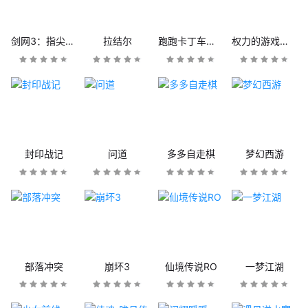
剑网3：指尖江湖
拉结尔
跑跑卡丁车官方竞速版
权力的游戏：凛冬将至
封印战记
问道
多多自走棋
梦幻西游
部落冲突
崩坏3
仙境传说RO
一梦江湖