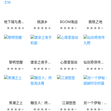
地下城与勇士M
桃源乡
BOOM海战
救赎之地
黎明觉醒
堡垒之夜手机版
心罪爱丽丝
仙剑奇侠传九野
黑潮之上
糖豆人：终极淘汰赛
江湖悠悠
另一个伊甸 : 超越时空的猫