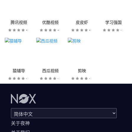
腾讯视频
优酷视频
皮皮虾
学习强国
猿辅导
西瓜视频
剪映
关于夜神