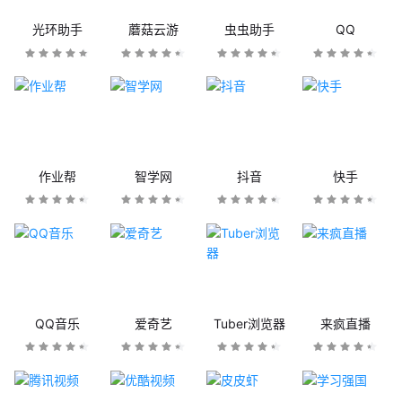
光环助手
蘑菇云游
虫虫助手
QQ
作业帮
智学网
抖音
快手
QQ音乐
爱奇艺
Tuber浏览器
来疯直播