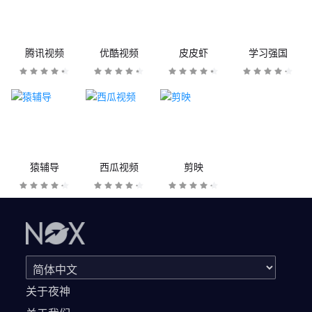
腾讯视频
优酷视频
皮皮虾
学习强国
猿辅导
西瓜视频
剪映
关于夜神