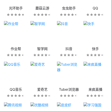
光环助手
蘑菇云游
虫虫助手
QQ
作业帮
智学网
抖音
快手
QQ音乐
爱奇艺
Tuber浏览器
来疯直播