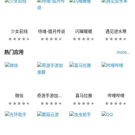
少女前线
侍魂-胧月传说
闪耀暖暖
遇见逆水寒
热门应用
more...
微信
奇游手游加速器
喜马拉雅
哔哩哔哩