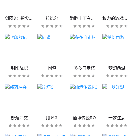
剑网3：指尖江湖
拉结尔
跑跑卡丁车官方竞速版
权力的游戏：凛冬将至
封印战记
问道
多多自走棋
梦幻西游
部落冲突
崩坏3
仙境传说RO
一梦江湖