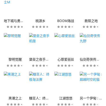
地下城与勇士M
桃源乡
BOOM海战
救赎之地
黎明觉醒
堡垒之夜手机版
心罪爱丽丝
仙剑奇侠传九野
黑潮之上
糖豆人：终极淘汰赛
江湖悠悠
另一个伊甸 : 超越时空的猫