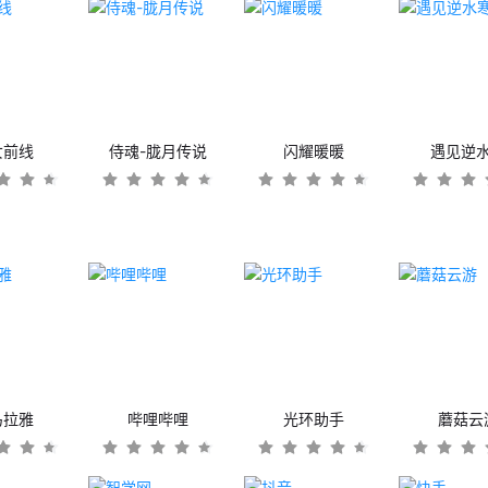
女前线
侍魂-胧月传说
闪耀暖暖
遇见逆
马拉雅
哔哩哔哩
光环助手
蘑菇云