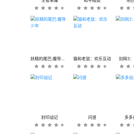
王者荣耀
和平精英
明
妖精的尾巴:魔导少年
猫和老鼠：欢乐互动
剑网3
封印战记
问道
多多