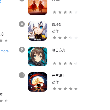
8
崩坏3
动作
水寒
9
明日方舟
more...
10
元气骑士
动作
游