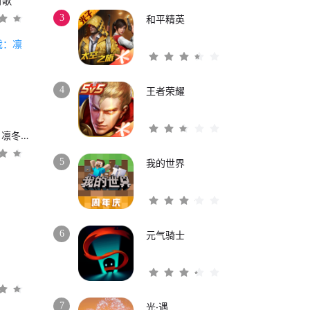
时歌
3
和平精英
4
王者荣耀
权力的游戏：凛冬将至
5
我的世界
6
元气骑士
3
7
光·遇