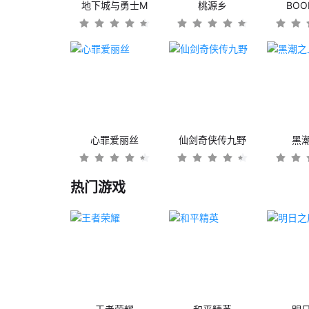
地下城与勇士M
桃源乡
BO
心罪爱丽丝
仙剑奇侠传九野
黑
热门游戏