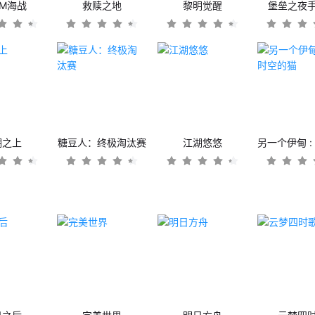
OM海战
救赎之地
黎明觉醒
堡垒之夜
潮之上
糖豆人：终极淘汰赛
江湖悠悠