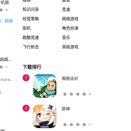
手机版
知识问答
竞速
经营策略
网络游戏
街机
角色扮演
跑酷竞速
音乐
飞行射击
高级游戏
另一个伊甸 : 超越时空的猫
下载排行
1
香肠派对
more...
2
原神