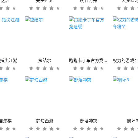
日之后
完美世界
明日方舟
云梦四
：指尖江湖
拉结尔
跑跑卡丁车官方竞速版
自走棋
梦幻西游
部落冲突
崩坏