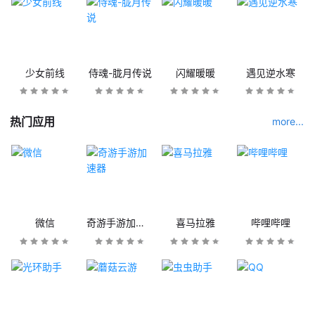
少女前线
侍魂-胧月传说
闪耀暖暖
遇见逆水寒
热门应用
more...
微信
奇游手游加速器
喜马拉雅
哔哩哔哩