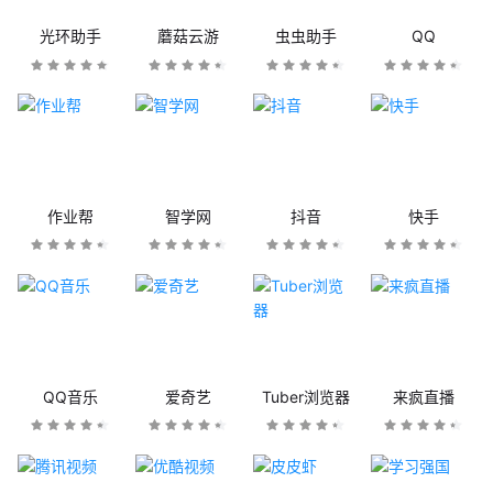
光环助手
蘑菇云游
虫虫助手
QQ
作业帮
智学网
抖音
快手
QQ音乐
爱奇艺
Tuber浏览器
来疯直播