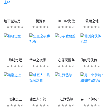
地下城与勇士M
桃源乡
BOOM海战
救赎之地
黎明觉醒
堡垒之夜手机版
心罪爱丽丝
仙剑奇侠传九野
黑潮之上
糖豆人：终极淘汰赛
江湖悠悠
另一个伊甸 : 超越时空的猫