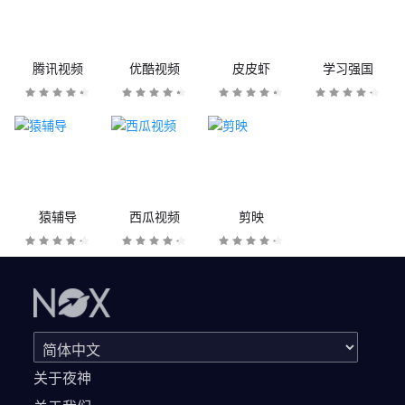
腾讯视频
优酷视频
皮皮虾
学习强国
猿辅导
西瓜视频
剪映
关于夜神