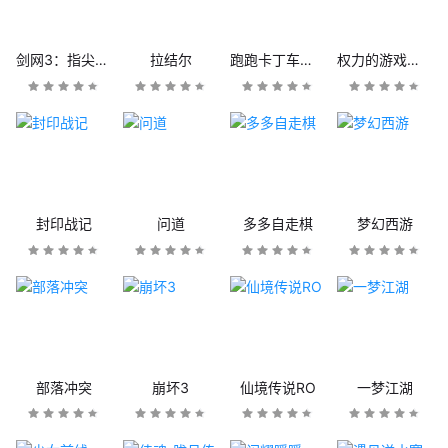
剑网3：指尖江湖
拉结尔
跑跑卡丁车官方竞速版
权力的游戏：凛冬将至
封印战记
问道
多多自走棋
梦幻西游
部落冲突
崩坏3
仙境传说RO
一梦江湖