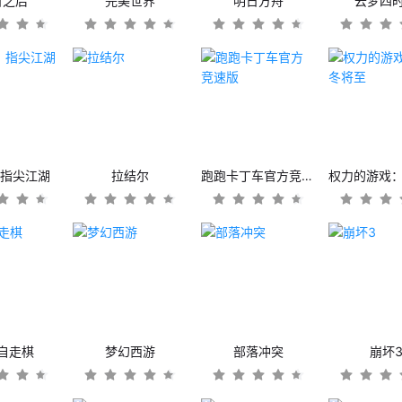
日之后
完美世界
明日方舟
云梦四
：指尖江湖
拉结尔
跑跑卡丁车官方竞速版
自走棋
梦幻西游
部落冲突
崩坏