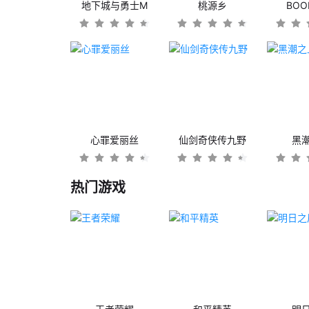
地下城与勇士M
桃源乡
BO
心罪爱丽丝
仙剑奇侠传九野
黑
热门游戏