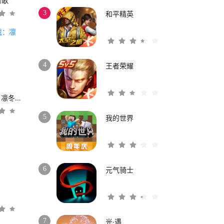
时歌
3
和平精英
4
王者荣耀
权力的游戏：凛冬将至
5
我的世界
6
元气骑士
3
7
光·遇