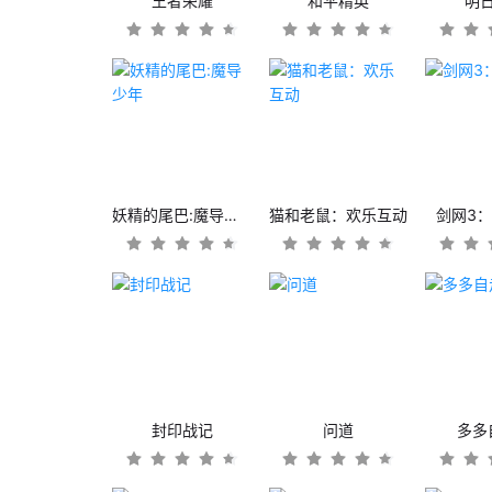
王者荣耀
和平精英
明
妖精的尾巴:魔导少年
猫和老鼠：欢乐互动
剑网3
封印战记
问道
多多