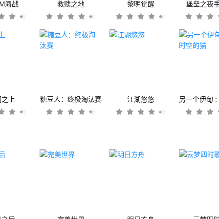
OM海战
救赎之地
黎明觉醒
堡垒之夜
潮之上
糖豆人：终极淘汰赛
江湖悠悠