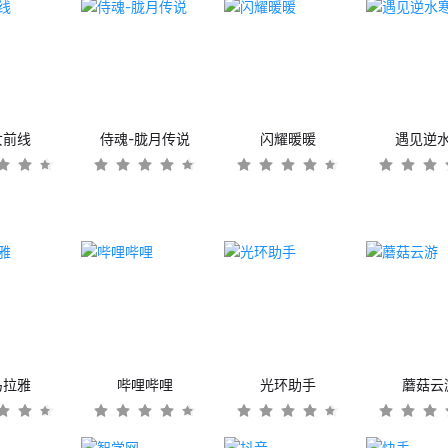
女前线
侍魂-胧月传说
闪耀暖暖
遇见逆
马拉雅
哔哩哔哩
光环助手
蘑菇云