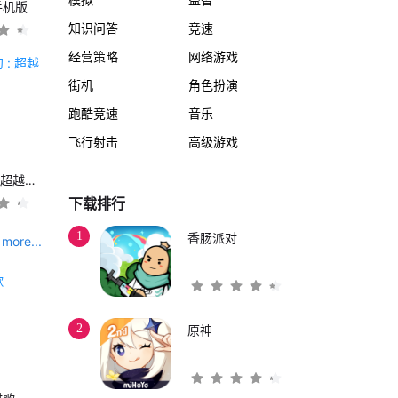
手机版
知识问答
竞速
经营策略
网络游戏
街机
角色扮演
跑酷竞速
音乐
飞行射击
高级游戏
另一个伊甸 : 超越时空的猫
下载排行
1
香肠派对
more...
2
原神