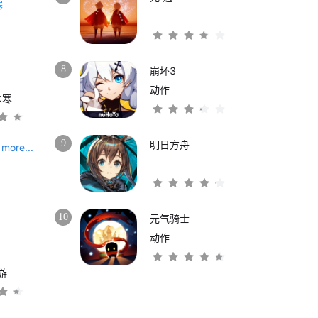
8
崩坏3
动作
水寒
9
明日方舟
more...
10
元气骑士
动作
游