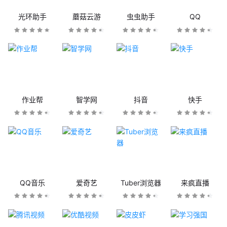
光环助手
蘑菇云游
虫虫助手
QQ
作业帮
智学网
抖音
快手
QQ音乐
爱奇艺
Tuber浏览器
来疯直播