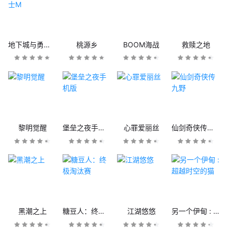
地下城与勇士M
桃源乡
BOOM海战
救赎之地
黎明觉醒
堡垒之夜手机版
心罪爱丽丝
仙剑奇侠传九野
黑潮之上
糖豆人：终极淘汰赛
江湖悠悠
另一个伊甸 : 超越时空的猫