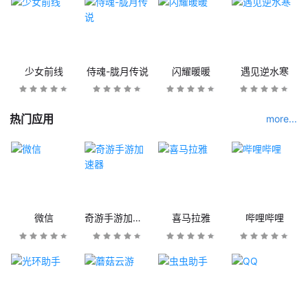
少女前线
侍魂-胧月传说
闪耀暖暖
遇见逆水寒
热门应用
more...
微信
奇游手游加速器
喜马拉雅
哔哩哔哩