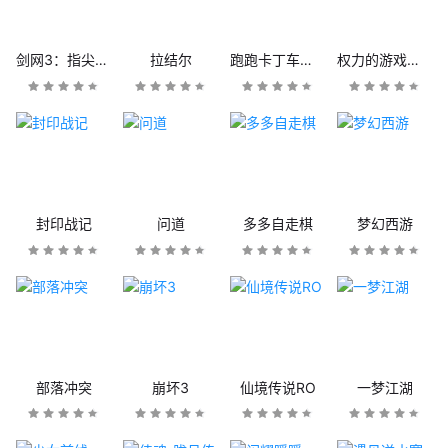
剑网3：指尖江湖
拉结尔
跑跑卡丁车官方竞速版
权力的游戏：凛冬将至
封印战记
问道
多多自走棋
梦幻西游
部落冲突
崩坏3
仙境传说RO
一梦江湖