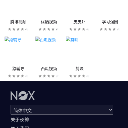
腾讯视频
优酷视频
皮皮虾
学习强国
猿辅导
西瓜视频
剪映
关于夜神