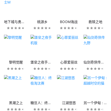
地下城与勇士M
桃源乡
BOOM海战
救赎之地
黎明觉醒
堡垒之夜手机版
心罪爱丽丝
仙剑奇侠传九野
黑潮之上
糖豆人：终极淘汰赛
江湖悠悠
另一个伊甸 : 超越时空的猫