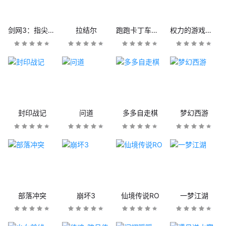
剑网3：指尖江湖
拉结尔
跑跑卡丁车官方竞速版
权力的游戏：凛冬将至
封印战记
问道
多多自走棋
梦幻西游
部落冲突
崩坏3
仙境传说RO
一梦江湖