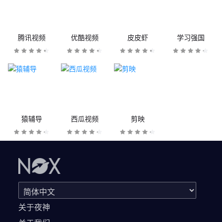
腾讯视频
优酷视频
皮皮虾
学习强国
猿辅导
西瓜视频
剪映
关于夜神