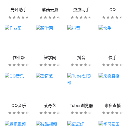
光环助手
蘑菇云游
虫虫助手
QQ
作业帮
智学网
抖音
快手
QQ音乐
爱奇艺
Tuber浏览器
来疯直播