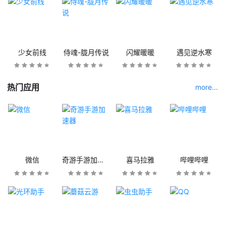
少女前线
侍魂-胧月传说
闪耀暖暖
遇见逆水寒
热门应用
more...
微信
奇游手游加速器
喜马拉雅
哔哩哔哩