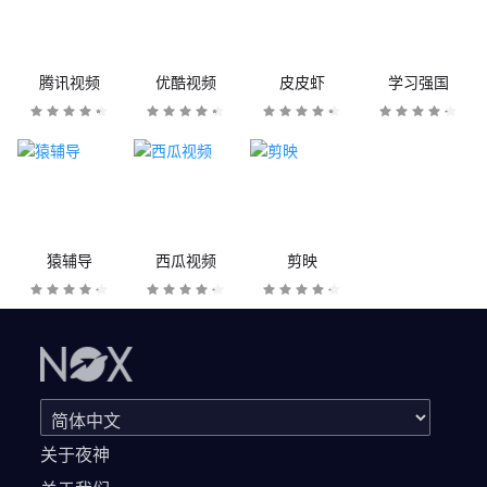
腾讯视频
优酷视频
皮皮虾
学习强国
猿辅导
西瓜视频
剪映
关于夜神