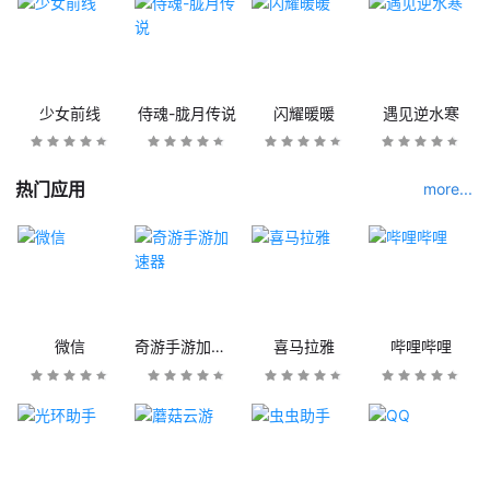
少女前线
侍魂-胧月传说
闪耀暖暖
遇见逆水寒
热门应用
more...
微信
奇游手游加速器
喜马拉雅
哔哩哔哩