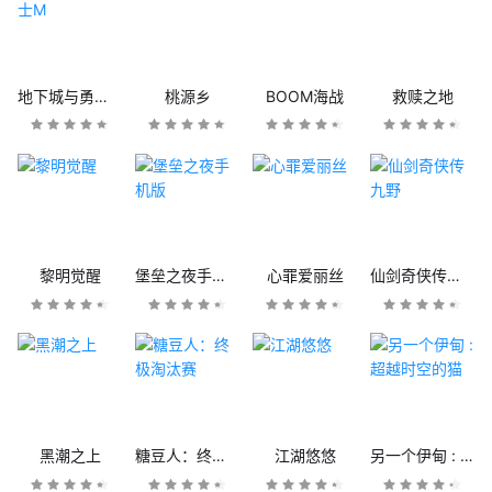
地下城与勇士M
桃源乡
BOOM海战
救赎之地
黎明觉醒
堡垒之夜手机版
心罪爱丽丝
仙剑奇侠传九野
黑潮之上
糖豆人：终极淘汰赛
江湖悠悠
另一个伊甸 : 超越时空的猫