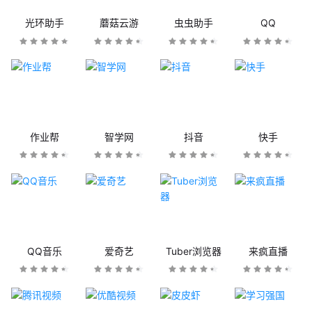
光环助手
蘑菇云游
虫虫助手
QQ
作业帮
智学网
抖音
快手
QQ音乐
爱奇艺
Tuber浏览器
来疯直播