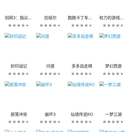
剑网3：指尖江湖
拉结尔
跑跑卡丁车官方竞速版
权力的游戏：凛冬将至
封印战记
问道
多多自走棋
梦幻西游
部落冲突
崩坏3
仙境传说RO
一梦江湖