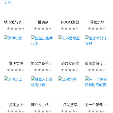
地下城与勇士M
桃源乡
BOOM海战
救赎之地
黎明觉醒
堡垒之夜手机版
心罪爱丽丝
仙剑奇侠传九野
黑潮之上
糖豆人：终极淘汰赛
江湖悠悠
另一个伊甸 : 超越时空的猫