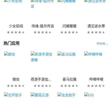
少女前线
侍魂-胧月传说
闪耀暖暖
遇见逆水寒
热门应用
more...
微信
奇游手游加速器
喜马拉雅
哔哩哔哩