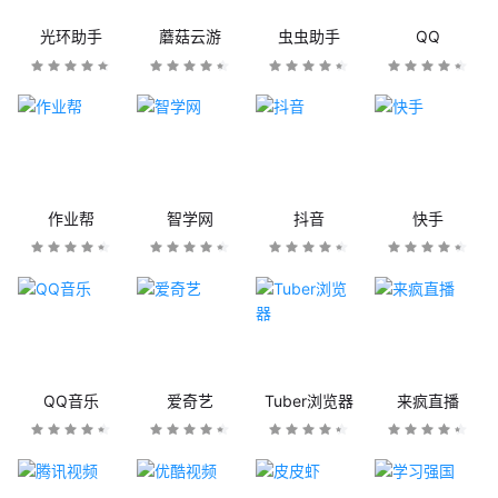
光环助手
蘑菇云游
虫虫助手
QQ
作业帮
智学网
抖音
快手
QQ音乐
爱奇艺
Tuber浏览器
来疯直播