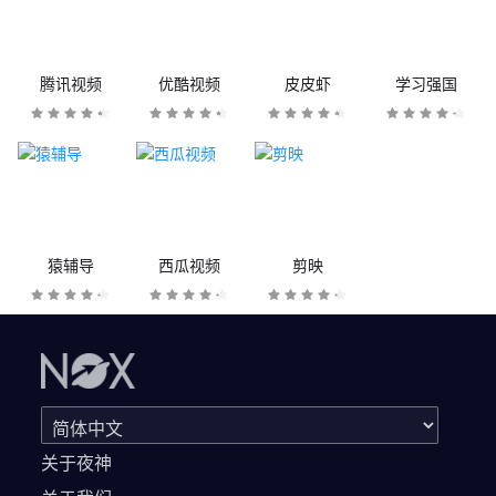
腾讯视频
优酷视频
皮皮虾
学习强国
猿辅导
西瓜视频
剪映
关于夜神