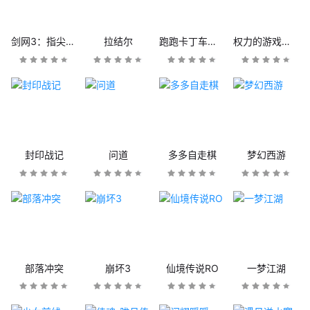
剑网3：指尖江湖
拉结尔
跑跑卡丁车官方竞速版
权力的游戏：凛冬将至
封印战记
问道
多多自走棋
梦幻西游
部落冲突
崩坏3
仙境传说RO
一梦江湖