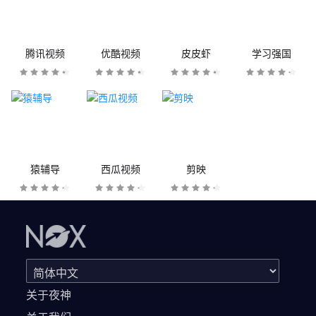
腾讯视频
优酷视频
皮皮虾
学习强国
猿辅导
西瓜视频
剪映
关于夜神