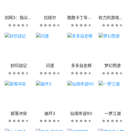
剑网3：指尖江湖
拉结尔
跑跑卡丁车官方竞速版
权力的游戏：凛冬将至
封印战记
问道
多多自走棋
梦幻西游
部落冲突
崩坏3
仙境传说RO
一梦江湖