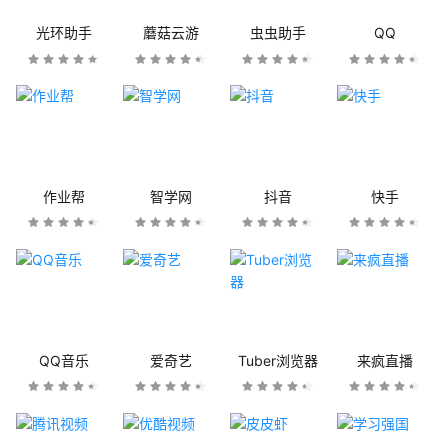
光环助手
蘑菇云游
虫虫助手
QQ
作业帮
智学网
抖音
快手
QQ音乐
爱奇艺
Tuber浏览器
来疯直播