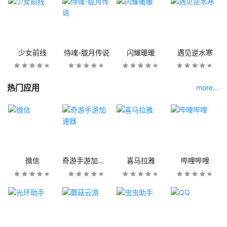
少女前线
侍魂-胧月传说
闪耀暖暖
遇见逆水寒
热门应用
more...
微信
奇游手游加速器
喜马拉雅
哔哩哔哩