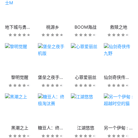
地下城与勇士M
桃源乡
BOOM海战
救赎之地
黎明觉醒
堡垒之夜手机版
心罪爱丽丝
仙剑奇侠传九野
黑潮之上
糖豆人：终极淘汰赛
江湖悠悠
另一个伊甸 : 超越时空的猫