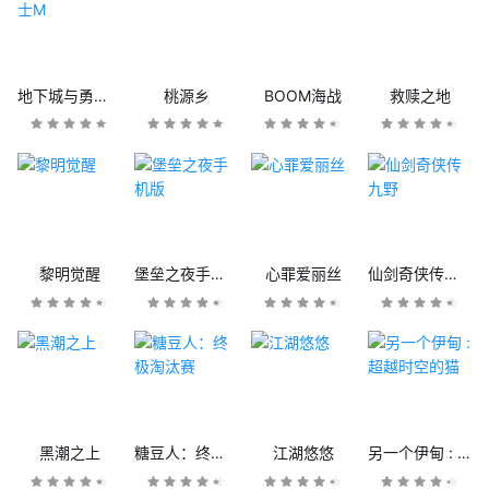
地下城与勇士M
桃源乡
BOOM海战
救赎之地
黎明觉醒
堡垒之夜手机版
心罪爱丽丝
仙剑奇侠传九野
黑潮之上
糖豆人：终极淘汰赛
江湖悠悠
另一个伊甸 : 超越时空的猫