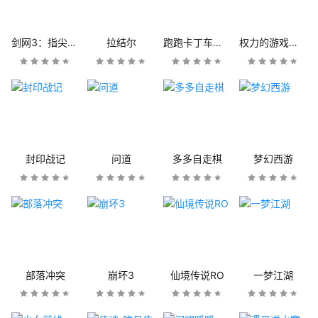
剑网3：指尖江湖
拉结尔
跑跑卡丁车官方竞速版
权力的游戏：凛冬将至
封印战记
问道
多多自走棋
梦幻西游
部落冲突
崩坏3
仙境传说RO
一梦江湖