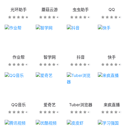
光环助手
蘑菇云游
虫虫助手
QQ
作业帮
智学网
抖音
快手
QQ音乐
爱奇艺
Tuber浏览器
来疯直播