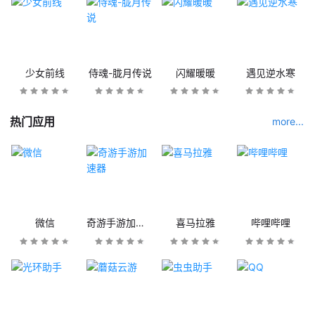
少女前线
侍魂-胧月传说
闪耀暖暖
遇见逆水寒
热门应用
more...
微信
奇游手游加速器
喜马拉雅
哔哩哔哩