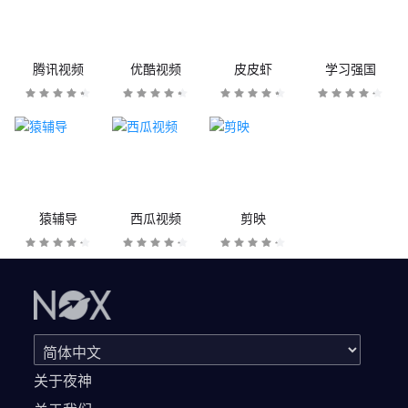
腾讯视频
优酷视频
皮皮虾
学习强国
猿辅导
西瓜视频
剪映
关于夜神