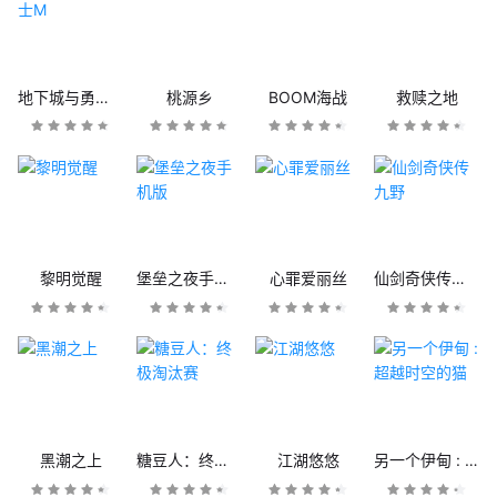
地下城与勇士M
桃源乡
BOOM海战
救赎之地
黎明觉醒
堡垒之夜手机版
心罪爱丽丝
仙剑奇侠传九野
黑潮之上
糖豆人：终极淘汰赛
江湖悠悠
另一个伊甸 : 超越时空的猫