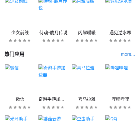
少女前线
侍魂-胧月传说
闪耀暖暖
遇见逆水寒
热门应用
more...
微信
奇游手游加速器
喜马拉雅
哔哩哔哩