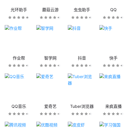
光环助手
蘑菇云游
虫虫助手
QQ
作业帮
智学网
抖音
快手
QQ音乐
爱奇艺
Tuber浏览器
来疯直播