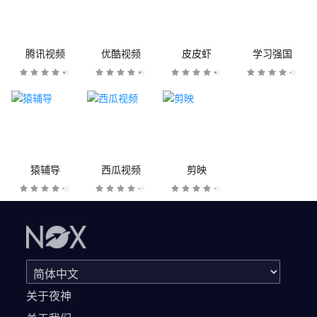
腾讯视频
优酷视频
皮皮虾
学习强国
猿辅导
西瓜视频
剪映
关于夜神