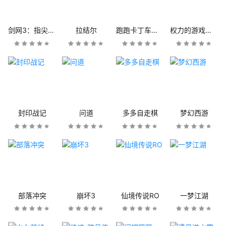
剑网3：指尖江湖
拉结尔
跑跑卡丁车官方竞速版
权力的游戏：凛冬将至
封印战记
问道
多多自走棋
梦幻西游
部落冲突
崩坏3
仙境传说RO
一梦江湖