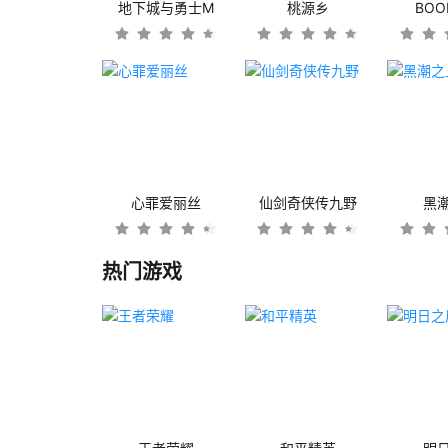
地下城与勇士M
桃源乡
BO
心罪爱丽丝
仙剑奇侠传九野
黑
热门游戏