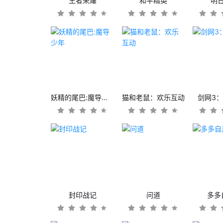
王者荣耀
和平精英
明
妖精的尾巴:魔导少年
猫和老鼠：欢乐互动
剑网3
封印战记
问道
多多