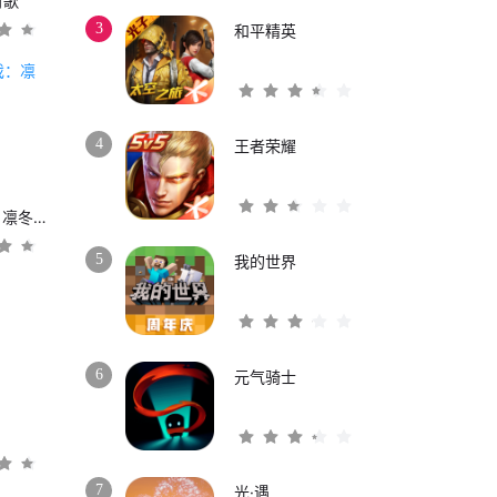
时歌
3
和平精英
4
王者荣耀
权力的游戏：凛冬将至
5
我的世界
6
元气骑士
3
7
光·遇