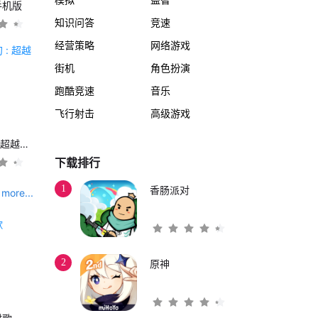
手机版
知识问答
竞速
经营策略
网络游戏
街机
角色扮演
跑酷竞速
音乐
飞行射击
高级游戏
另一个伊甸 : 超越时空的猫
下载排行
1
香肠派对
more...
2
原神