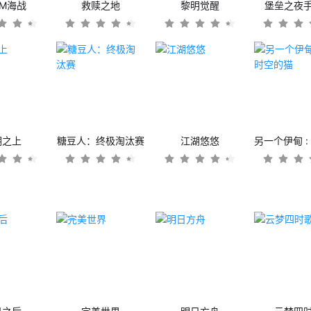
OM海战
救赎之地
黎明觉醒
堡垒之夜
潮之上
糖豆人：终极淘汰赛
江湖悠悠