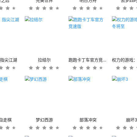
日之后
完美世界
明日方舟
云梦四
：指尖江湖
拉结尔
跑跑卡丁车官方竞速版
自走棋
梦幻西游
部落冲突
崩坏