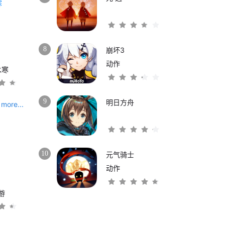
8
崩坏3
动作
水寒
9
明日方舟
more...
10
元气骑士
动作
游