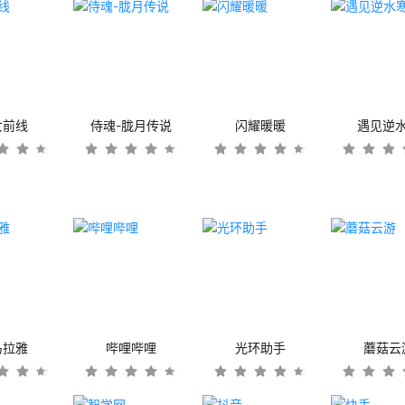
女前线
侍魂-胧月传说
闪耀暖暖
遇见逆
马拉雅
哔哩哔哩
光环助手
蘑菇云