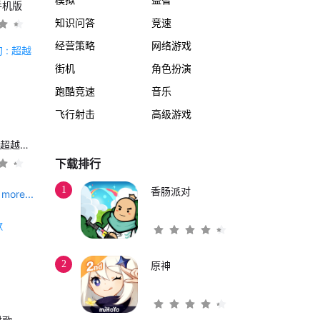
手机版
知识问答
竞速
经营策略
网络游戏
街机
角色扮演
跑酷竞速
音乐
飞行射击
高级游戏
另一个伊甸 : 超越时空的猫
下载排行
1
香肠派对
more...
2
原神