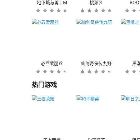
地下城与勇士M
桃源乡
BO
心罪爱丽丝
仙剑奇侠传九野
黑
热门游戏