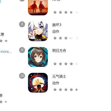
8
崩坏3
动作
水寒
9
明日方舟
more...
10
元气骑士
动作
游