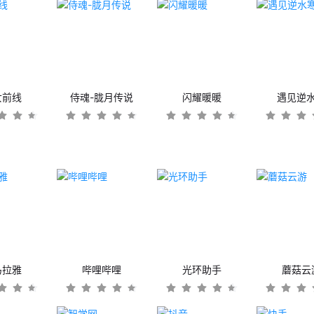
女前线
侍魂-胧月传说
闪耀暖暖
遇见逆
马拉雅
哔哩哔哩
光环助手
蘑菇云