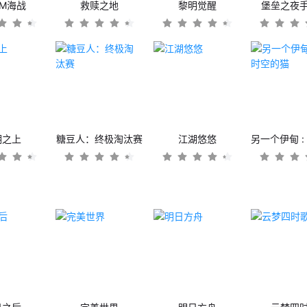
OM海战
救赎之地
黎明觉醒
堡垒之夜
潮之上
糖豆人：终极淘汰赛
江湖悠悠