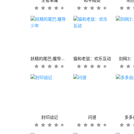
王者荣耀
和平精英
明
妖精的尾巴:魔导少年
猫和老鼠：欢乐互动
剑网3
封印战记
问道
多多