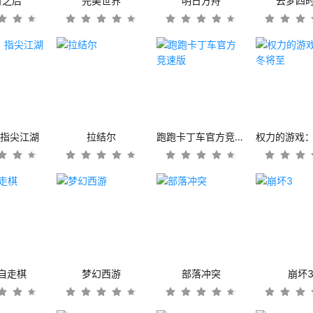
日之后
完美世界
明日方舟
云梦四
：指尖江湖
拉结尔
跑跑卡丁车官方竞速版
自走棋
梦幻西游
部落冲突
崩坏