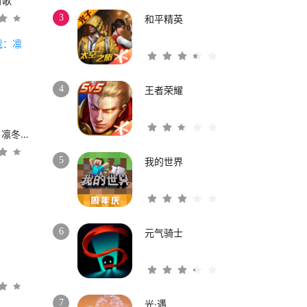
时歌
3
和平精英
4
王者荣耀
权力的游戏：凛冬将至
5
我的世界
6
元气骑士
3
7
光·遇