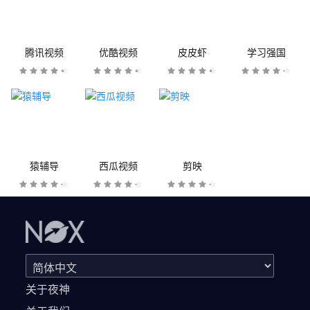
腾讯视频
优酷视频
皮皮虾
学习强国
猿辅导
西瓜视频
剪映
关于夜神