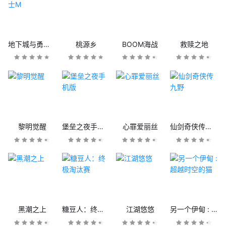
地下城与勇士M
桃源乡
BOOM海战
救赎之地
黎明觉醒
堡垒之夜手机版
心罪爱丽丝
仙剑奇侠传九野
黑潮之上
糖豆人：终极淘汰赛
江湖悠悠
另一个伊甸 : 超越时空的猫