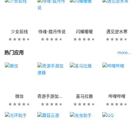
少女前线
侍魂-胧月传说
闪耀暖暖
遇见逆水寒
热门应用
more...
微信
奇游手游加速器
喜马拉雅
哔哩哔哩