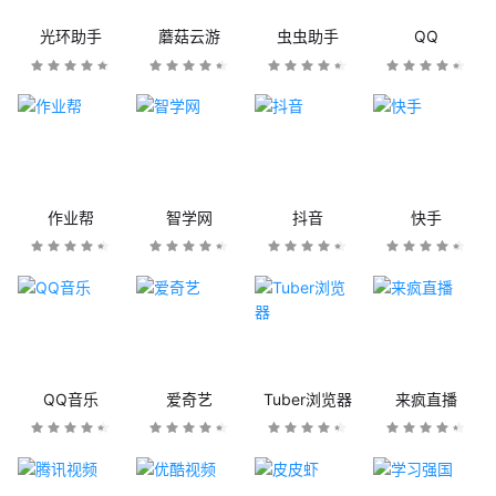
光环助手
蘑菇云游
虫虫助手
QQ
作业帮
智学网
抖音
快手
QQ音乐
爱奇艺
Tuber浏览器
来疯直播