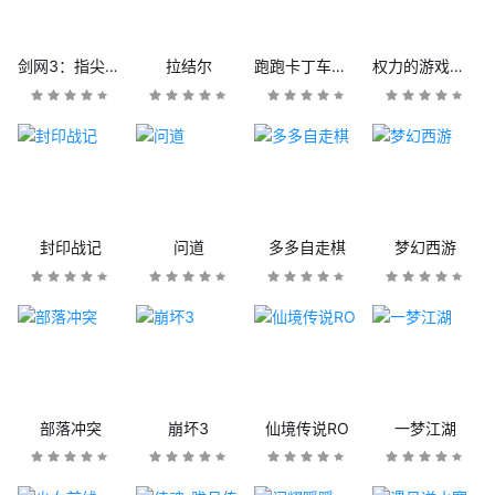
剑网3：指尖江湖
拉结尔
跑跑卡丁车官方竞速版
权力的游戏：凛冬将至
封印战记
问道
多多自走棋
梦幻西游
部落冲突
崩坏3
仙境传说RO
一梦江湖