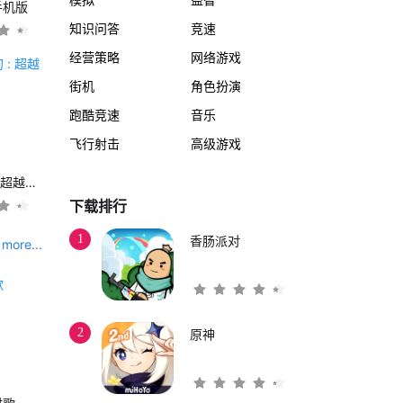
手机版
知识问答
竞速
经营策略
网络游戏
街机
角色扮演
跑酷竞速
音乐
飞行射击
高级游戏
另一个伊甸 : 超越时空的猫
下载排行
1
香肠派对
more...
2
原神