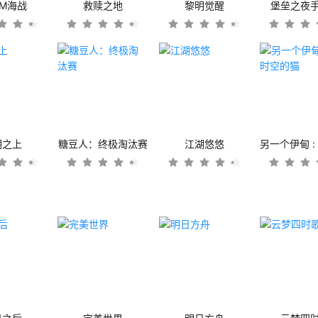
OM海战
救赎之地
黎明觉醒
堡垒之夜
潮之上
糖豆人：终极淘汰赛
江湖悠悠