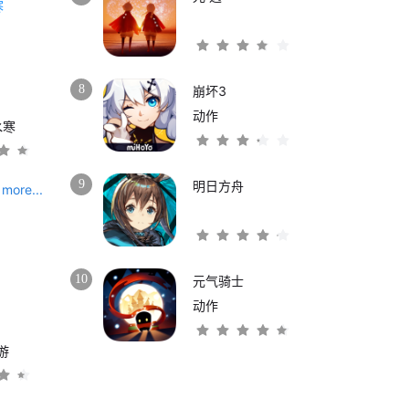
8
崩坏3
动作
水寒
9
明日方舟
more...
10
元气骑士
动作
游