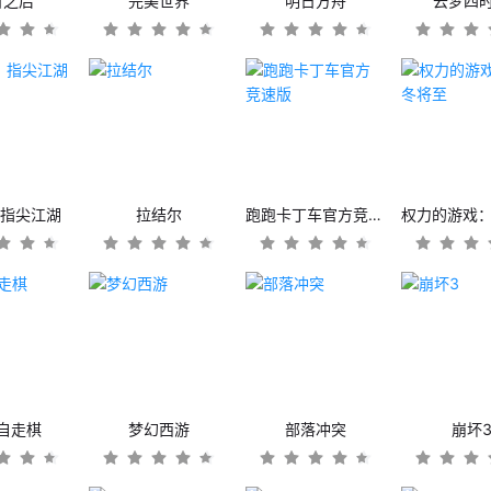
日之后
完美世界
明日方舟
云梦四
：指尖江湖
拉结尔
跑跑卡丁车官方竞速版
自走棋
梦幻西游
部落冲突
崩坏