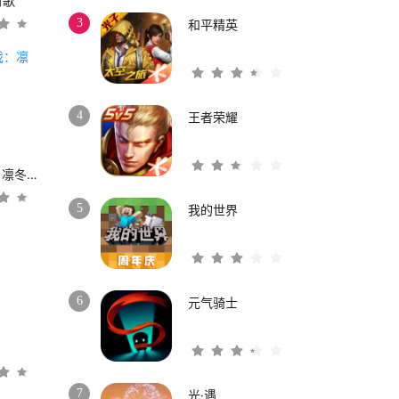
时歌
3
和平精英
4
王者荣耀
权力的游戏：凛冬将至
5
我的世界
6
元气骑士
3
7
光·遇