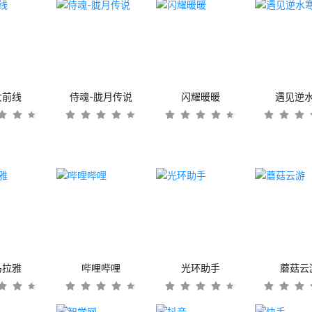
女前线
侍魂-胧月传说
闪耀暖暖
遇见逆
马拉雅
哔哩哔哩
光环助手
蘑菇云