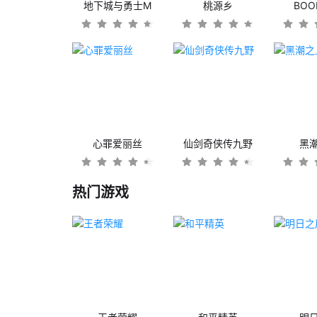
地下城与勇士M
桃源乡
BO
心罪爱丽丝
仙剑奇侠传九野
黑
热门游戏