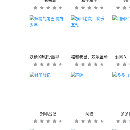
王者荣耀
和平精英
明
妖精的尾巴:魔导少年
猫和老鼠：欢乐互动
剑网3
封印战记
问道
多多