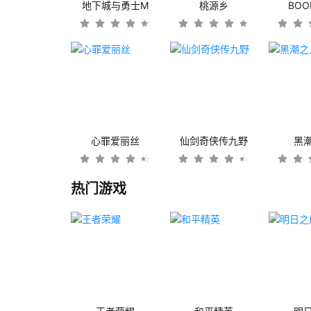
地下城与勇士M
桃源乡
BO
心罪爱丽丝
仙剑奇侠传九野
黑
热门游戏