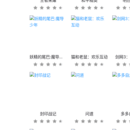
王者荣耀
和平精英
明
妖精的尾巴:魔导少年
猫和老鼠：欢乐互动
剑网3
封印战记
问道
多多