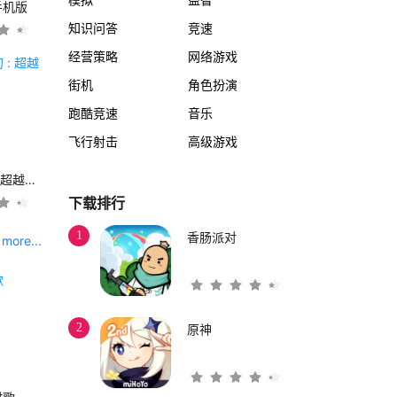
手机版
知识问答
竞速
经营策略
网络游戏
街机
角色扮演
跑酷竞速
音乐
飞行射击
高级游戏
另一个伊甸 : 超越时空的猫
下载排行
1
香肠派对
more...
2
原神