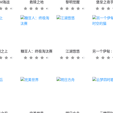
OM海战
救赎之地
黎明觉醒
堡垒之夜
潮之上
糖豆人：终极淘汰赛
江湖悠悠