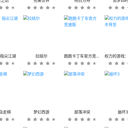
日之后
完美世界
明日方舟
云梦四
：指尖江湖
拉结尔
跑跑卡丁车官方竞速版
自走棋
梦幻西游
部落冲突
崩坏