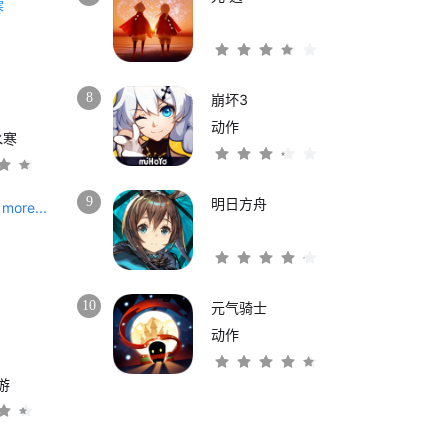
8
崩坏3
动作
水寒
9
明日方舟
more...
10
元气骑士
动作
游