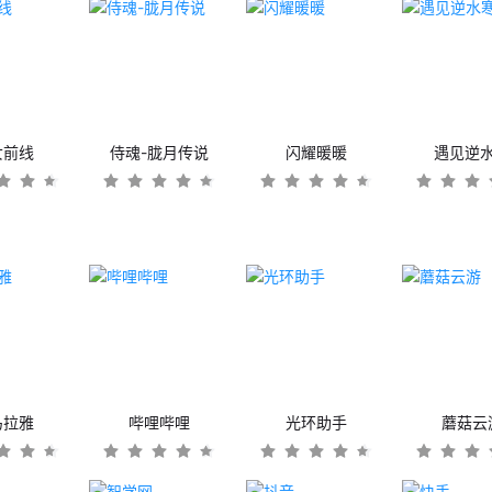
女前线
侍魂-胧月传说
闪耀暖暖
遇见逆
马拉雅
哔哩哔哩
光环助手
蘑菇云