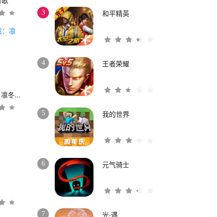
时歌
3
和平精英
4
王者荣耀
权力的游戏：凛冬将至
5
我的世界
6
元气骑士
3
7
光·遇