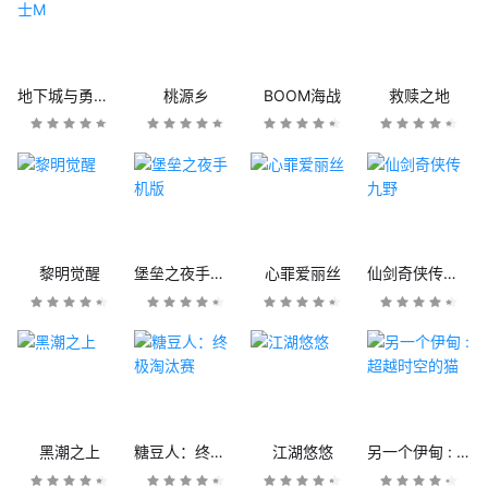
地下城与勇士M
桃源乡
BOOM海战
救赎之地
黎明觉醒
堡垒之夜手机版
心罪爱丽丝
仙剑奇侠传九野
黑潮之上
糖豆人：终极淘汰赛
江湖悠悠
另一个伊甸 : 超越时空的猫