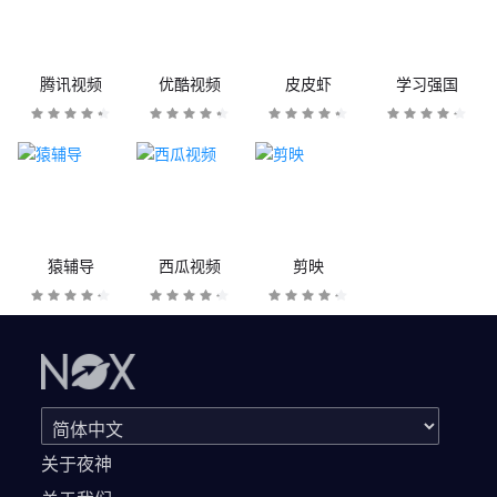
腾讯视频
优酷视频
皮皮虾
学习强国
猿辅导
西瓜视频
剪映
关于夜神