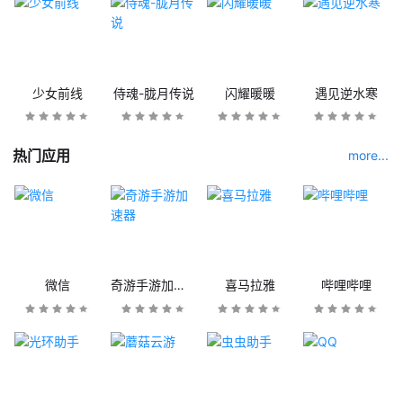
少女前线
侍魂-胧月传说
闪耀暖暖
遇见逆水寒
热门应用
more...
微信
奇游手游加速器
喜马拉雅
哔哩哔哩