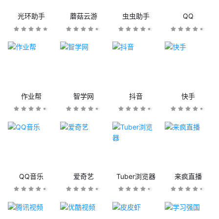
光环助手
蘑菇云游
虫虫助手
QQ
作业帮
智学网
抖音
快手
QQ音乐
爱奇艺
Tuber浏览器
来疯直播