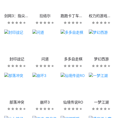
剑网3：指尖江湖
拉结尔
跑跑卡丁车官方竞速版
权力的游戏：凛冬将至
封印战记
问道
多多自走棋
梦幻西游
部落冲突
崩坏3
仙境传说RO
一梦江湖