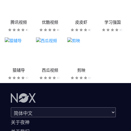
腾讯视频
优酷视频
皮皮虾
学习强国
猿辅导
西瓜视频
剪映
关于夜神