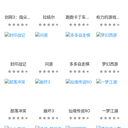
剑网3：指尖江湖
拉结尔
跑跑卡丁车官方竞速版
权力的游戏：凛冬将至
封印战记
问道
多多自走棋
梦幻西游
部落冲突
崩坏3
仙境传说RO
一梦江湖