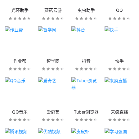
光环助手
蘑菇云游
虫虫助手
QQ
作业帮
智学网
抖音
快手
QQ音乐
爱奇艺
Tuber浏览器
来疯直播