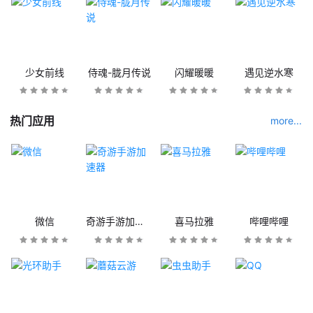
少女前线
侍魂-胧月传说
闪耀暖暖
遇见逆水寒
热门应用
more...
微信
奇游手游加速器
喜马拉雅
哔哩哔哩