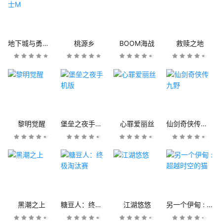
地下城与勇士M
桃源乡
BOOM海战
救赎之地
黎明觉醒
堡垒之夜手机版
心罪爱丽丝
仙剑奇侠传九野
黑潮之上
糖豆人：终极淘汰赛
江湖悠悠
另一个伊甸 : 超越时空的猫