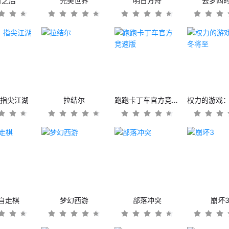
日之后
完美世界
明日方舟
云梦四
：指尖江湖
拉结尔
跑跑卡丁车官方竞速版
自走棋
梦幻西游
部落冲突
崩坏