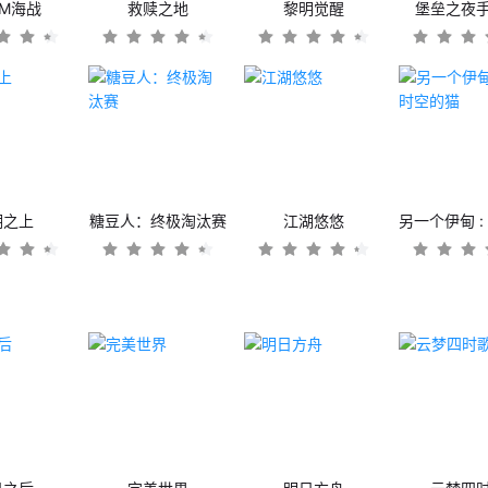
OM海战
救赎之地
黎明觉醒
堡垒之夜
潮之上
糖豆人：终极淘汰赛
江湖悠悠