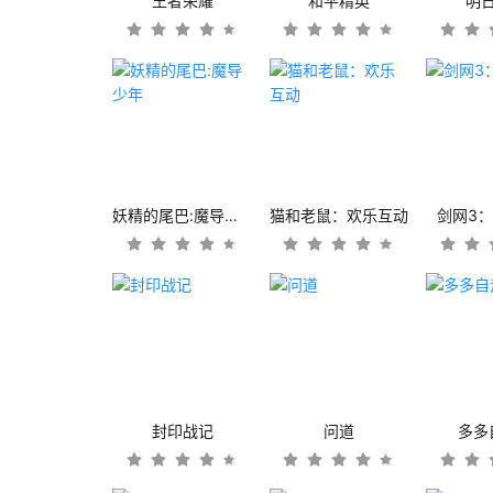
王者荣耀
和平精英
明
妖精的尾巴:魔导少年
猫和老鼠：欢乐互动
剑网3
封印战记
问道
多多