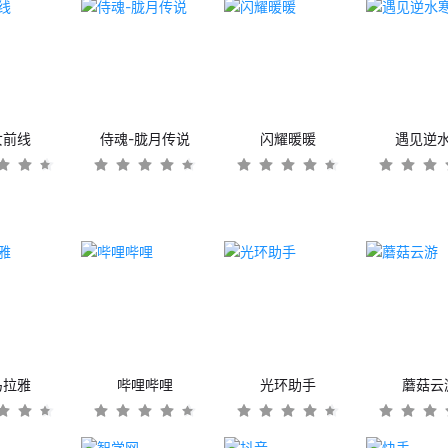
女前线
侍魂-胧月传说
闪耀暖暖
遇见逆
马拉雅
哔哩哔哩
光环助手
蘑菇云