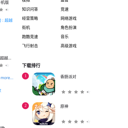
手机版
知识问答
竞速
经营策略
网络游戏
街机
角色扮演
跑酷竞速
音乐
飞行射击
高级游戏
另一个伊甸 : 超越时空的猫
下载排行
1
香肠派对
more...
2
原神