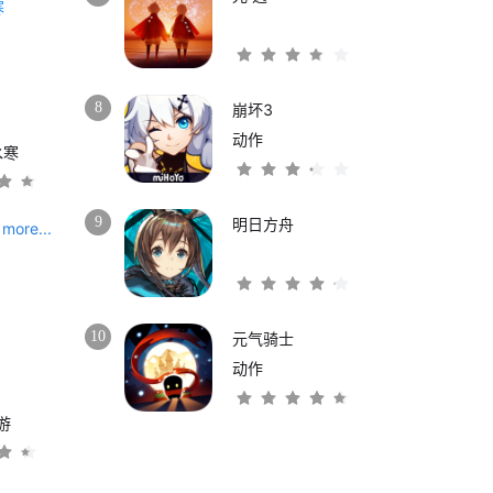
8
崩坏3
动作
水寒
9
明日方舟
more...
10
元气骑士
动作
游