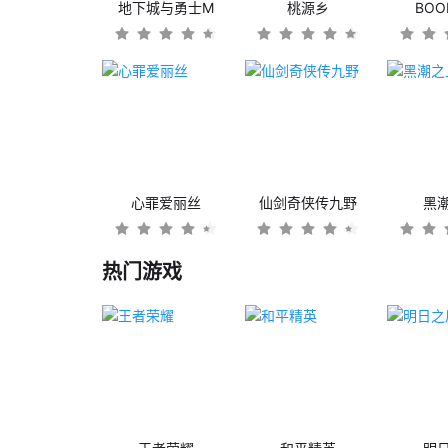
地下城与勇士M
桃源乡
BO
心罪爱丽丝
仙剑奇侠传九野
黑
热门游戏