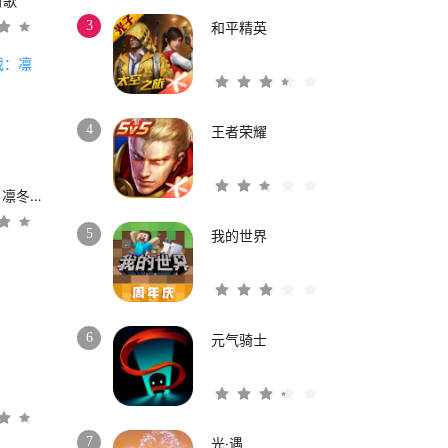
时歌
3
和平精英
4
王者荣耀
权力的游戏：凛冬将至
5
我的世界
6
元气骑士
3
7
光·遇