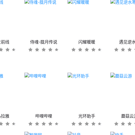
女前线
侍魂-胧月传说
闪耀暖暖
遇见逆
马拉雅
哔哩哔哩
光环助手
蘑菇云