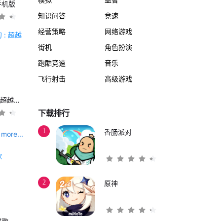
手机版
知识问答
竞速
经营策略
网络游戏
街机
角色扮演
跑酷竞速
音乐
飞行射击
高级游戏
另一个伊甸 : 超越时空的猫
下载排行
1
香肠派对
more...
2
原神