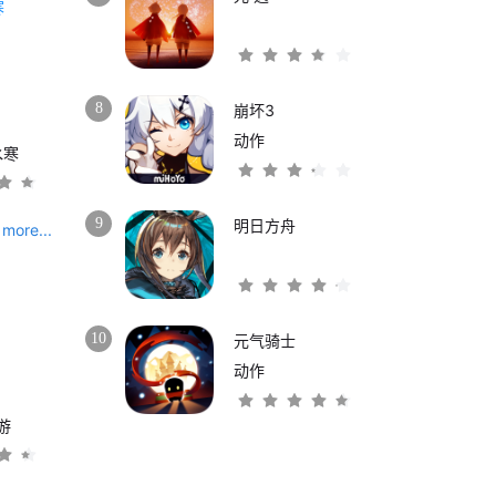
8
崩坏3
动作
水寒
9
明日方舟
more...
10
元气骑士
动作
游