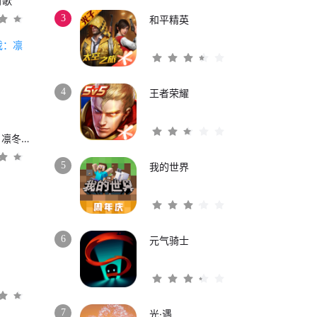
时歌
3
和平精英
4
王者荣耀
权力的游戏：凛冬将至
5
我的世界
6
元气骑士
3
7
光·遇