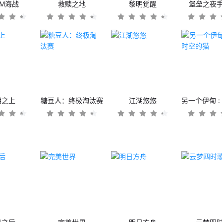
OM海战
救赎之地
黎明觉醒
堡垒之夜
潮之上
糖豆人：终极淘汰赛
江湖悠悠