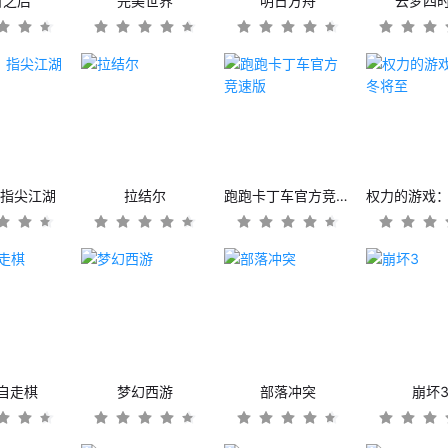
日之后
完美世界
明日方舟
云梦四
：指尖江湖
拉结尔
跑跑卡丁车官方竞速版
自走棋
梦幻西游
部落冲突
崩坏