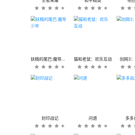
王者荣耀
和平精英
明
妖精的尾巴:魔导少年
猫和老鼠：欢乐互动
剑网3
封印战记
问道
多多