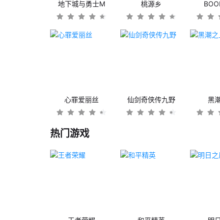
地下城与勇士M
桃源乡
BO
心罪爱丽丝
仙剑奇侠传九野
黑
热门游戏