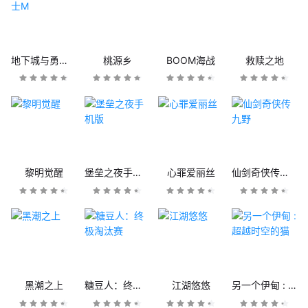
地下城与勇士M
桃源乡
BOOM海战
救赎之地
黎明觉醒
堡垒之夜手机版
心罪爱丽丝
仙剑奇侠传九野
黑潮之上
糖豆人：终极淘汰赛
江湖悠悠
另一个伊甸 : 超越时空的猫