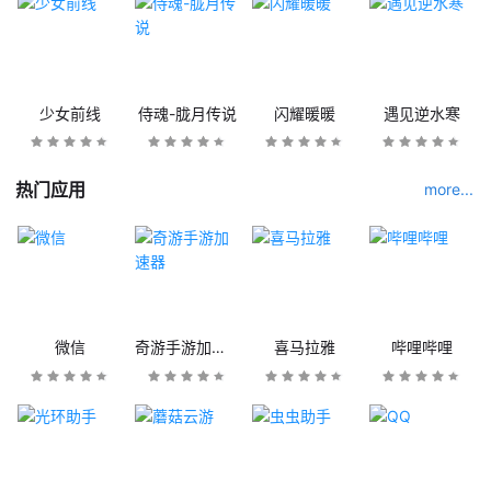
少女前线
侍魂-胧月传说
闪耀暖暖
遇见逆水寒
热门应用
more...
微信
奇游手游加速器
喜马拉雅
哔哩哔哩