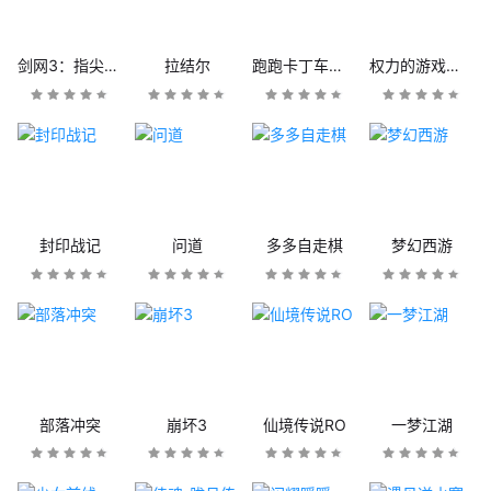
剑网3：指尖江湖
拉结尔
跑跑卡丁车官方竞速版
权力的游戏：凛冬将至
封印战记
问道
多多自走棋
梦幻西游
部落冲突
崩坏3
仙境传说RO
一梦江湖