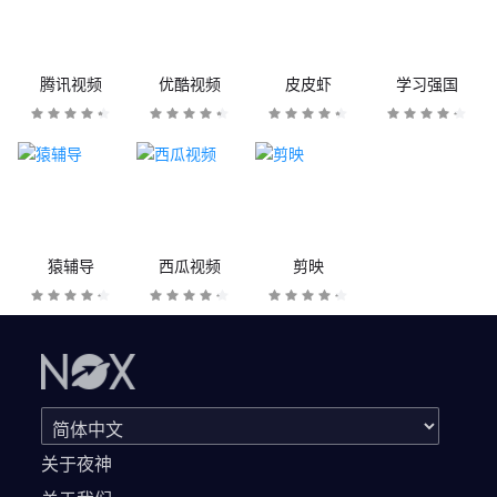
腾讯视频
优酷视频
皮皮虾
学习强国
猿辅导
西瓜视频
剪映
关于夜神