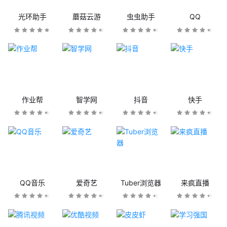
光环助手
蘑菇云游
虫虫助手
QQ
作业帮
智学网
抖音
快手
QQ音乐
爱奇艺
Tuber浏览器
来疯直播