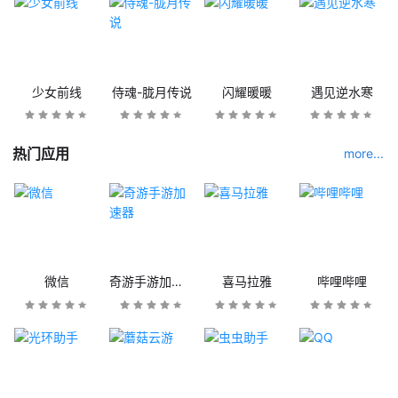
少女前线
侍魂-胧月传说
闪耀暖暖
遇见逆水寒
热门应用
more...
微信
奇游手游加速器
喜马拉雅
哔哩哔哩