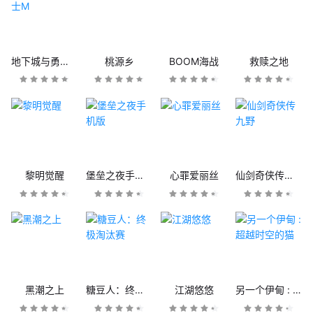
地下城与勇士M
桃源乡
BOOM海战
救赎之地
黎明觉醒
堡垒之夜手机版
心罪爱丽丝
仙剑奇侠传九野
黑潮之上
糖豆人：终极淘汰赛
江湖悠悠
另一个伊甸 : 超越时空的猫