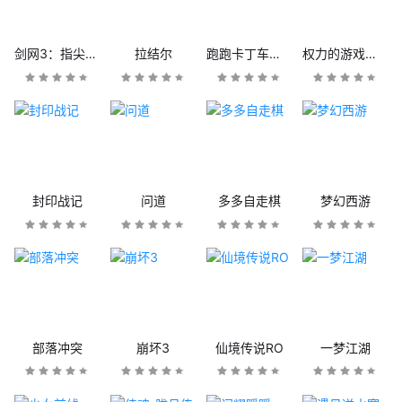
剑网3：指尖江湖
拉结尔
跑跑卡丁车官方竞速版
权力的游戏：凛冬将至
封印战记
问道
多多自走棋
梦幻西游
部落冲突
崩坏3
仙境传说RO
一梦江湖