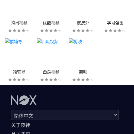
腾讯视频
优酷视频
皮皮虾
学习强国
猿辅导
西瓜视频
剪映
关于夜神