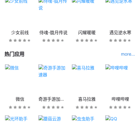
少女前线
侍魂-胧月传说
闪耀暖暖
遇见逆水寒
热门应用
more...
微信
奇游手游加速器
喜马拉雅
哔哩哔哩