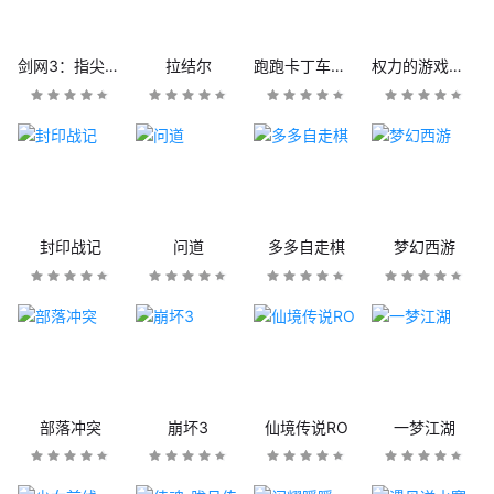
剑网3：指尖江湖
拉结尔
跑跑卡丁车官方竞速版
权力的游戏：凛冬将至
封印战记
问道
多多自走棋
梦幻西游
部落冲突
崩坏3
仙境传说RO
一梦江湖