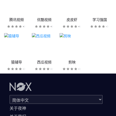
腾讯视频
优酷视频
皮皮虾
学习强国
猿辅导
西瓜视频
剪映
关于夜神