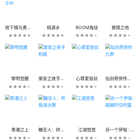
地下城与勇士M
桃源乡
BOOM海战
救赎之地
黎明觉醒
堡垒之夜手机版
心罪爱丽丝
仙剑奇侠传九野
黑潮之上
糖豆人：终极淘汰赛
江湖悠悠
另一个伊甸 : 超越时空的猫