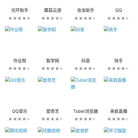
光环助手
蘑菇云游
虫虫助手
QQ
作业帮
智学网
抖音
快手
QQ音乐
爱奇艺
Tuber浏览器
来疯直播