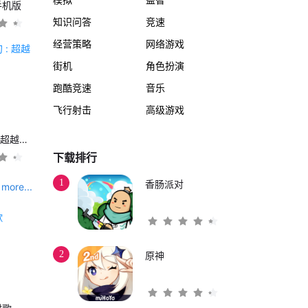
手机版
知识问答
竞速
经营策略
网络游戏
街机
角色扮演
跑酷竞速
音乐
飞行射击
高级游戏
另一个伊甸 : 超越时空的猫
下载排行
1
香肠派对
more...
2
原神