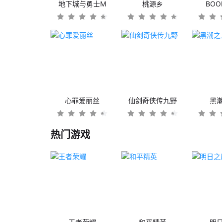
地下城与勇士M
桃源乡
BO
心罪爱丽丝
仙剑奇侠传九野
黑
热门游戏