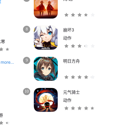
8
崩坏3
动作
水寒
9
明日方舟
more...
10
元气骑士
动作
游