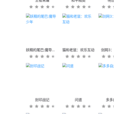
王者荣耀
和平精英
明
妖精的尾巴:魔导少年
猫和老鼠：欢乐互动
剑网3
封印战记
问道
多多