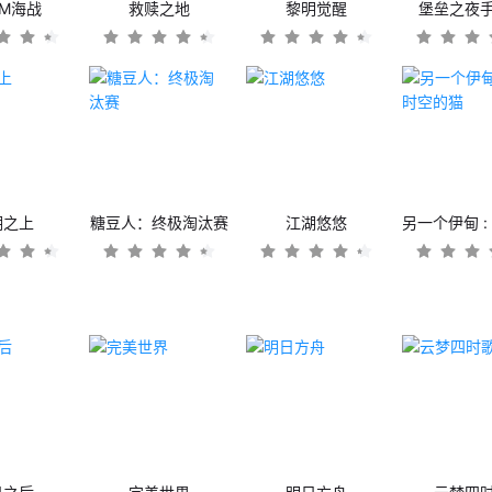
OM海战
救赎之地
黎明觉醒
堡垒之夜
潮之上
糖豆人：终极淘汰赛
江湖悠悠