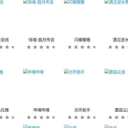
女前线
侍魂-胧月传说
闪耀暖暖
遇见逆
马拉雅
哔哩哔哩
光环助手
蘑菇云