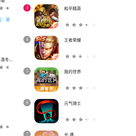
时歌
3
和平精英
4
王者荣耀
权力的游戏：凛冬将至
5
我的世界
6
元气骑士
3
7
光·遇