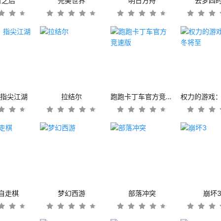
日之后
完美世界
明日方舟
云梦四
：指尖江湖
拉结尔
跑跑卡丁车官方竞速版
自走棋
梦幻西游
部落冲突
崩坏