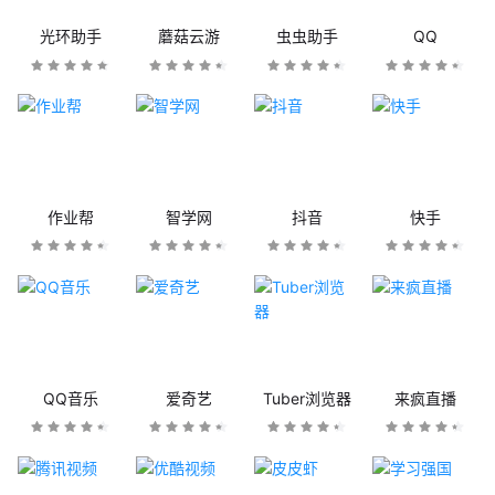
光环助手
蘑菇云游
虫虫助手
QQ
作业帮
智学网
抖音
快手
QQ音乐
爱奇艺
Tuber浏览器
来疯直播