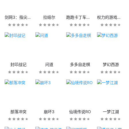
剑网3：指尖江湖
拉结尔
跑跑卡丁车官方竞速版
权力的游戏：凛冬将至
封印战记
问道
多多自走棋
梦幻西游
部落冲突
崩坏3
仙境传说RO
一梦江湖