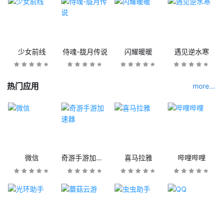
少女前线
侍魂-胧月传说
闪耀暖暖
遇见逆水寒
热门应用
more...
微信
奇游手游加速器
喜马拉雅
哔哩哔哩