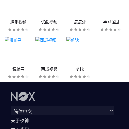
腾讯视频
优酷视频
皮皮虾
学习强国
猿辅导
西瓜视频
剪映
关于夜神