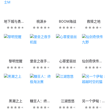
地下城与勇士M
桃源乡
BOOM海战
救赎之地
黎明觉醒
堡垒之夜手机版
心罪爱丽丝
仙剑奇侠传九野
黑潮之上
糖豆人：终极淘汰赛
江湖悠悠
另一个伊甸 : 超越时空的猫