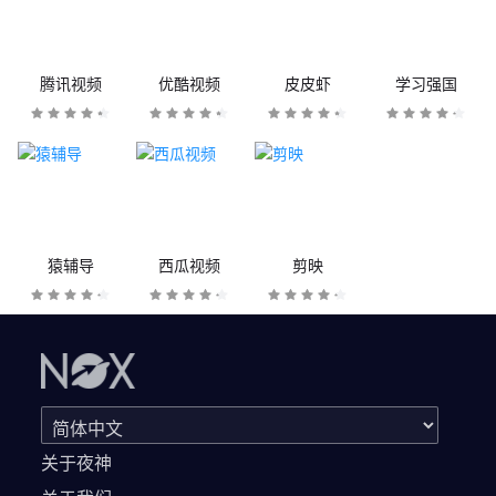
腾讯视频
优酷视频
皮皮虾
学习强国
猿辅导
西瓜视频
剪映
关于夜神