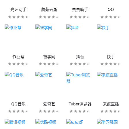
光环助手
蘑菇云游
虫虫助手
QQ
作业帮
智学网
抖音
快手
QQ音乐
爱奇艺
Tuber浏览器
来疯直播