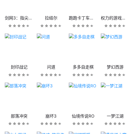
剑网3：指尖江湖
拉结尔
跑跑卡丁车官方竞速版
权力的游戏：凛冬将至
封印战记
问道
多多自走棋
梦幻西游
部落冲突
崩坏3
仙境传说RO
一梦江湖