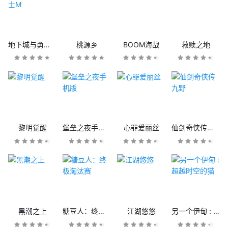
地下城与勇士M
桃源乡
BOOM海战
救赎之地
黎明觉醒
堡垒之夜手机版
心罪爱丽丝
仙剑奇侠传九野
黑潮之上
糖豆人：终极淘汰赛
江湖悠悠
另一个伊甸 : 超越时空的猫