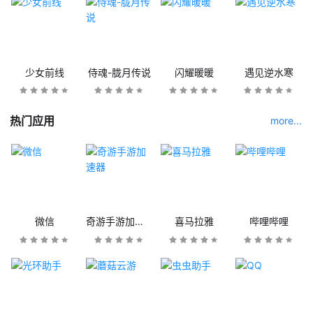
少女前线
侍魂-胧月传说
闪耀暖暖
遇见逆水寒
热门应用
more...
微信
奇游手游加速器
喜马拉雅
哔哩哔哩