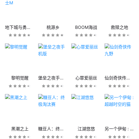
地下城与勇士M
桃源乡
BOOM海战
救赎之地
黎明觉醒
堡垒之夜手机版
心罪爱丽丝
仙剑奇侠传九野
黑潮之上
糖豆人：终极淘汰赛
江湖悠悠
另一个伊甸 : 超越时空的猫