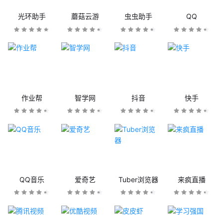
光环助手
蘑菇云游
虫虫助手
QQ
作业帮
智学网
抖音
快手
QQ音乐
爱奇艺
Tuber浏览器
来疯直播