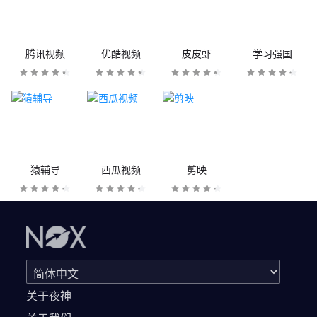
腾讯视频
优酷视频
皮皮虾
学习强国
猿辅导
西瓜视频
剪映
关于夜神