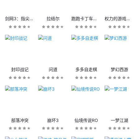
剑网3：指尖江湖
拉结尔
跑跑卡丁车官方竞速版
权力的游戏：凛冬将至
封印战记
问道
多多自走棋
梦幻西游
部落冲突
崩坏3
仙境传说RO
一梦江湖