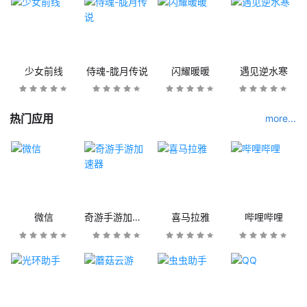
少女前线
侍魂-胧月传说
闪耀暖暖
遇见逆水寒
热门应用
more...
微信
奇游手游加速器
喜马拉雅
哔哩哔哩