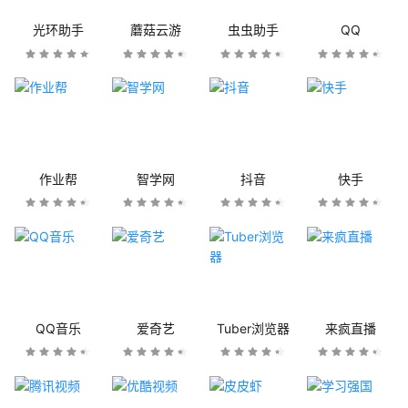
光环助手
蘑菇云游
虫虫助手
QQ
作业帮
智学网
抖音
快手
QQ音乐
爱奇艺
Tuber浏览器
来疯直播