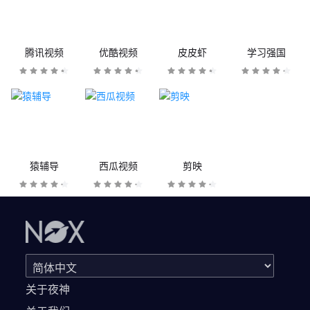
腾讯视频
优酷视频
皮皮虾
学习强国
猿辅导
西瓜视频
剪映
关于夜神