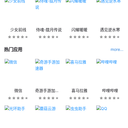
少女前线
侍魂-胧月传说
闪耀暖暖
遇见逆水寒
热门应用
more...
微信
奇游手游加速器
喜马拉雅
哔哩哔哩