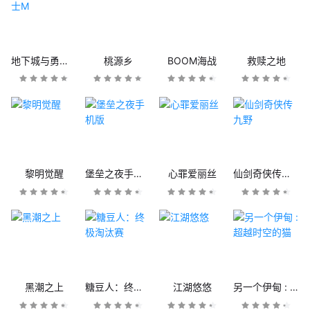
地下城与勇士M
桃源乡
BOOM海战
救赎之地
黎明觉醒
堡垒之夜手机版
心罪爱丽丝
仙剑奇侠传九野
黑潮之上
糖豆人：终极淘汰赛
江湖悠悠
另一个伊甸 : 超越时空的猫