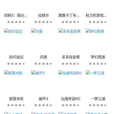
剑网3：指尖江湖
拉结尔
跑跑卡丁车官方竞速版
权力的游戏：凛冬将至
封印战记
问道
多多自走棋
梦幻西游
部落冲突
崩坏3
仙境传说RO
一梦江湖