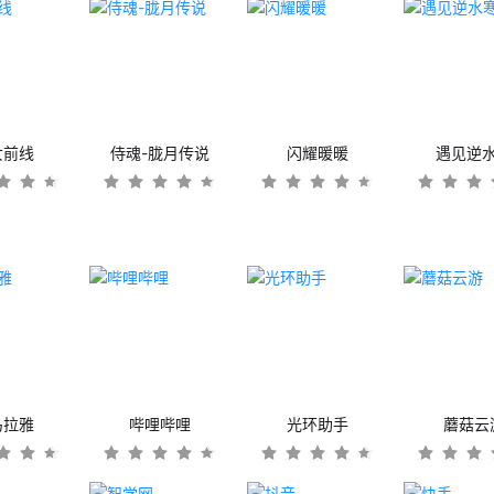
女前线
侍魂-胧月传说
闪耀暖暖
遇见逆
马拉雅
哔哩哔哩
光环助手
蘑菇云