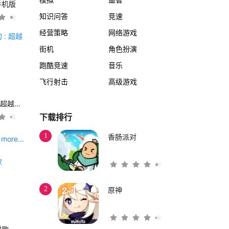
手机版
知识问答
竞速
经营策略
网络游戏
街机
角色扮演
跑酷竞速
音乐
飞行射击
高级游戏
另一个伊甸 : 超越时空的猫
下载排行
1
香肠派对
more...
2
原神