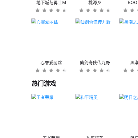
地下城与勇士M
桃源乡
BO
心罪爱丽丝
仙剑奇侠传九野
黑
热门游戏