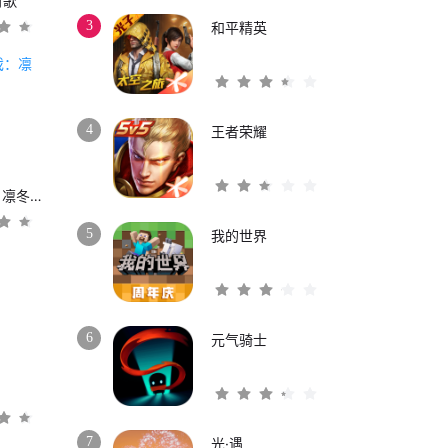
时歌
3
和平精英
4
王者荣耀
权力的游戏：凛冬将至
5
我的世界
6
元气骑士
3
7
光·遇