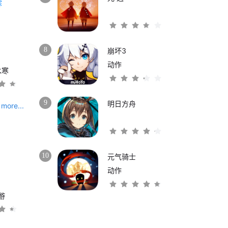
8
崩坏3
动作
水寒
9
明日方舟
more...
10
元气骑士
动作
游