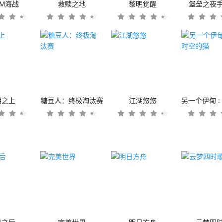
OM海战
救赎之地
黎明觉醒
堡垒之夜
潮之上
糖豆人：终极淘汰赛
江湖悠悠