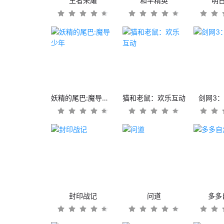
王者荣耀
和平精英
明
妖精的尾巴:魔导少年
猫和老鼠：欢乐互动
剑网3
封印战记
问道
多多