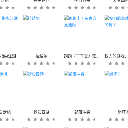
日之后
完美世界
明日方舟
云梦四
：指尖江湖
拉结尔
跑跑卡丁车官方竞速版
自走棋
梦幻西游
部落冲突
崩坏