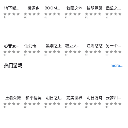
地下城与勇士M
桃源乡
BOOM海战
救赎之地
黎明觉醒
堡垒之夜手机版
心罪爱丽丝
仙剑奇侠传九野
黑潮之上
糖豆人：终极淘汰赛
江湖悠悠
另一个伊甸 : 超越时空的猫
热门游戏
more...
王者荣耀
和平精英
明日之后
完美世界
明日方舟
云梦四时歌