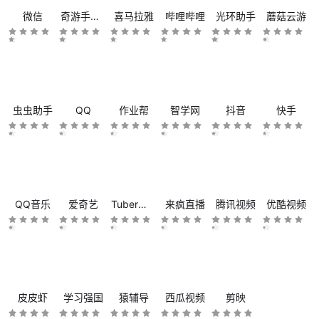
微信
奇游手游加速器
喜马拉雅
哔哩哔哩
光环助手
蘑菇云游
虫虫助手
QQ
作业帮
智学网
抖音
快手
QQ音乐
爱奇艺
Tuber浏览器
来疯直播
腾讯视频
优酷视频
皮皮虾
学习强国
猿辅导
西瓜视频
剪映