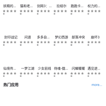
妖精的尾巴:魔导少年
猫和老鼠：欢乐互动
剑网3：指尖江湖
拉结尔
跑跑卡丁车官方竞速版
权力的游戏：凛冬将至
封印战记
问道
多多自走棋
梦幻西游
部落冲突
崩坏3
仙境传说RO
一梦江湖
少女前线
侍魂-胧月传说
闪耀暖暖
遇见逆水寒
热门应用
more...