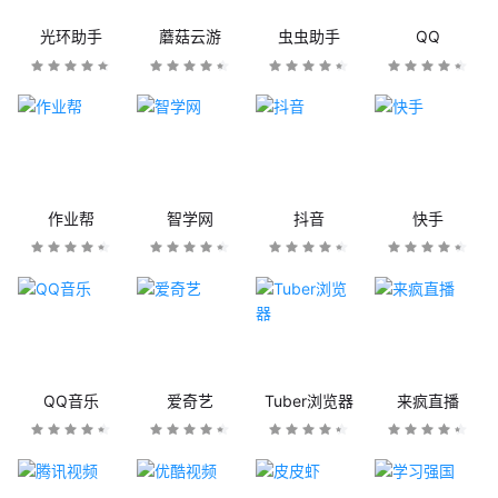
光环助手
蘑菇云游
虫虫助手
QQ
作业帮
智学网
抖音
快手
QQ音乐
爱奇艺
Tuber浏览器
来疯直播