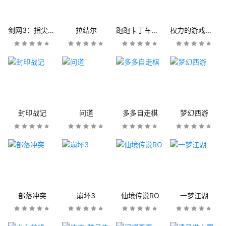
剑网3：指尖江湖
拉结尔
跑跑卡丁车官方竞速版
权力的游戏：凛冬将至
封印战记
问道
多多自走棋
梦幻西游
部落冲突
崩坏3
仙境传说RO
一梦江湖