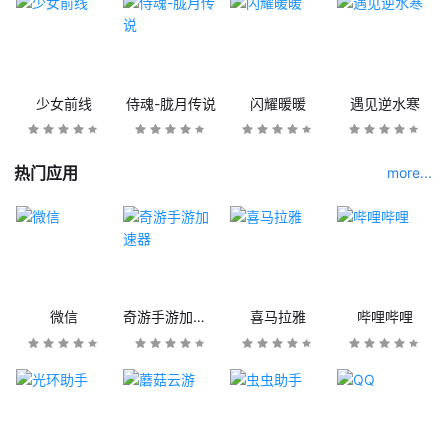
少女前线
侍魂-胧月传说
闪耀暖暖
遇见逆水寒
热门应用
more...
微信
奇游手游加速器
喜马拉雅
哔哩哔哩