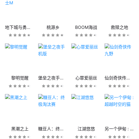
地下城与勇士M
桃源乡
BOOM海战
救赎之地
黎明觉醒
堡垒之夜手机版
心罪爱丽丝
仙剑奇侠传九野
黑潮之上
糖豆人：终极淘汰赛
江湖悠悠
另一个伊甸 : 超越时空的猫