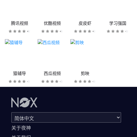
腾讯视频
优酷视频
皮皮虾
学习强国
猿辅导
西瓜视频
剪映
关于夜神