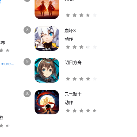
8
崩坏3
动作
水寒
9
明日方舟
more...
10
元气骑士
动作
游