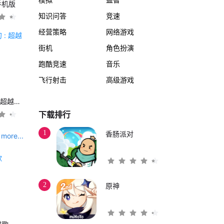
手机版
知识问答
竞速
经营策略
网络游戏
街机
角色扮演
跑酷竞速
音乐
飞行射击
高级游戏
另一个伊甸 : 超越时空的猫
下载排行
1
香肠派对
more...
2
原神