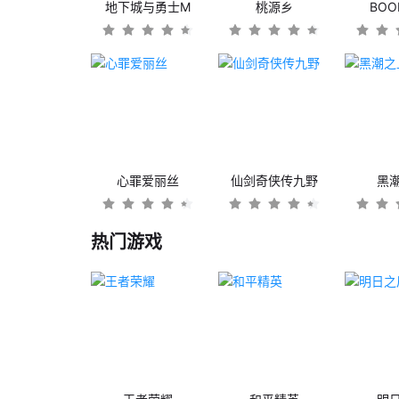
地下城与勇士M
桃源乡
BO
心罪爱丽丝
仙剑奇侠传九野
黑
热门游戏