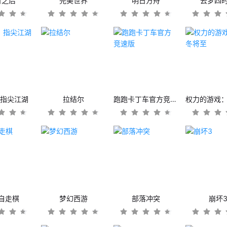
日之后
完美世界
明日方舟
云梦四
：指尖江湖
拉结尔
跑跑卡丁车官方竞速版
自走棋
梦幻西游
部落冲突
崩坏