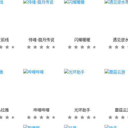
女前线
侍魂-胧月传说
闪耀暖暖
遇见逆
马拉雅
哔哩哔哩
光环助手
蘑菇云