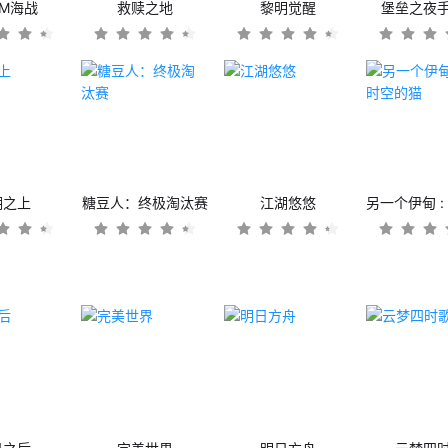
OM海战
救赎之地
黎明觉醒
堡垒之夜
潮之上
糖豆人：终极淘汰赛
江湖悠悠