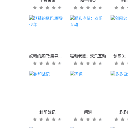
王者荣耀
和平精英
明
妖精的尾巴:魔导少年
猫和老鼠：欢乐互动
剑网3
封印战记
问道
多多