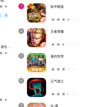
时歌
3
和平精英
4
王者荣耀
权力的游戏：凛冬将至
5
我的世界
6
元气骑士
3
7
光·遇