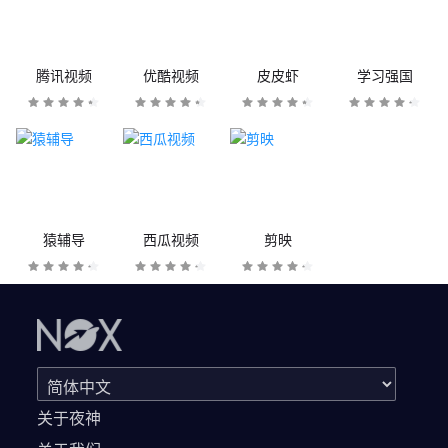
腾讯视频
优酷视频
皮皮虾
学习强国
猿辅导
西瓜视频
剪映
关于夜神