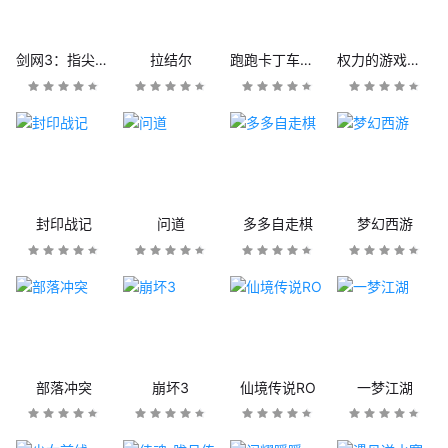
剑网3：指尖江湖
拉结尔
跑跑卡丁车官方竞速版
权力的游戏：凛冬将至
封印战记
问道
多多自走棋
梦幻西游
部落冲突
崩坏3
仙境传说RO
一梦江湖