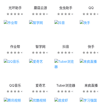
光环助手
蘑菇云游
虫虫助手
QQ
作业帮
智学网
抖音
快手
QQ音乐
爱奇艺
Tuber浏览器
来疯直播