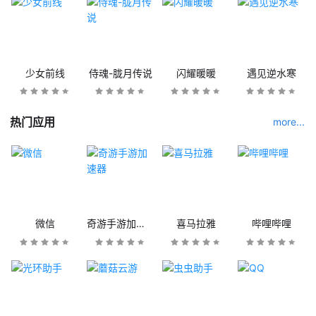
少女前线
侍魂-胧月传说
闪耀暖暖
遇见逆水寒
热门应用
more...
微信
奇游手游加速器
喜马拉雅
哔哩哔哩