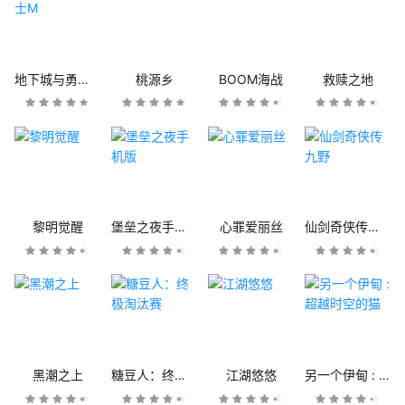
地下城与勇士M
桃源乡
BOOM海战
救赎之地
黎明觉醒
堡垒之夜手机版
心罪爱丽丝
仙剑奇侠传九野
黑潮之上
糖豆人：终极淘汰赛
江湖悠悠
另一个伊甸 : 超越时空的猫