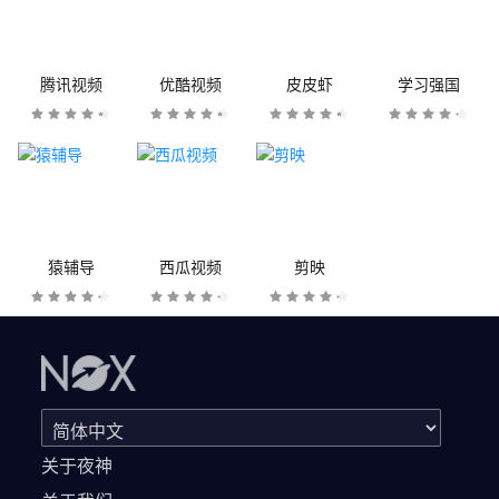
腾讯视频
优酷视频
皮皮虾
学习强国
猿辅导
西瓜视频
剪映
关于夜神