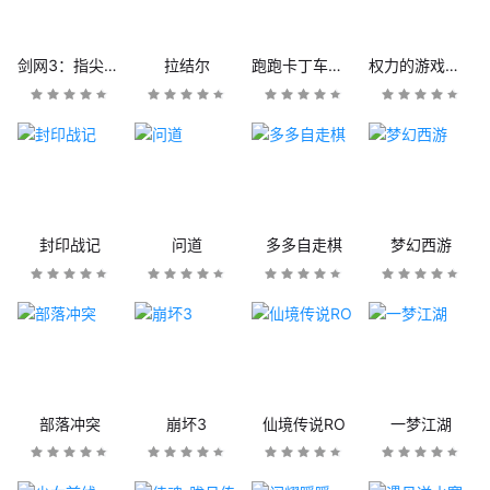
剑网3：指尖江湖
拉结尔
跑跑卡丁车官方竞速版
权力的游戏：凛冬将至
封印战记
问道
多多自走棋
梦幻西游
部落冲突
崩坏3
仙境传说RO
一梦江湖