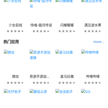
少女前线
侍魂-胧月传说
闪耀暖暖
遇见逆水寒
热门应用
more...
微信
奇游手游加速器
喜马拉雅
哔哩哔哩