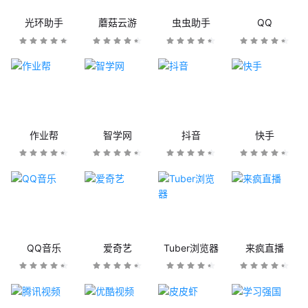
光环助手
蘑菇云游
虫虫助手
QQ
作业帮
智学网
抖音
快手
QQ音乐
爱奇艺
Tuber浏览器
来疯直播