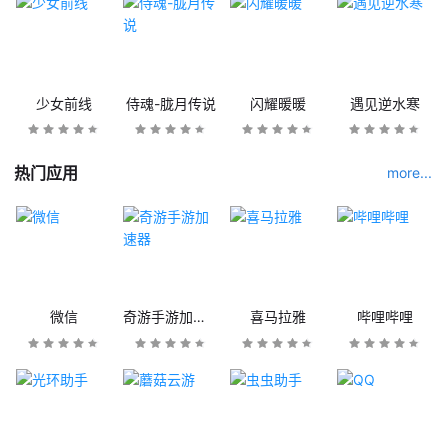
少女前线
侍魂-胧月传说
闪耀暖暖
遇见逆水寒
热门应用
more...
微信
奇游手游加速器
喜马拉雅
哔哩哔哩