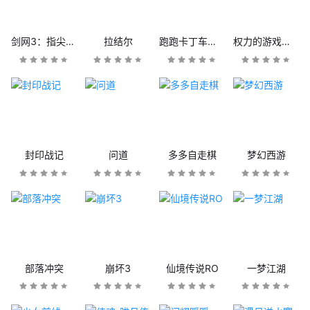
剑网3：指尖江湖
拉结尔
跑跑卡丁车官方竞速版
权力的游戏：凛冬将至
封印战记
问道
多多自走棋
梦幻西游
部落冲突
崩坏3
仙境传说RO
一梦江湖