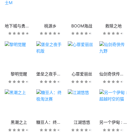
地下城与勇士M
桃源乡
BOOM海战
救赎之地
黎明觉醒
堡垒之夜手机版
心罪爱丽丝
仙剑奇侠传九野
黑潮之上
糖豆人：终极淘汰赛
江湖悠悠
另一个伊甸 : 超越时空的猫