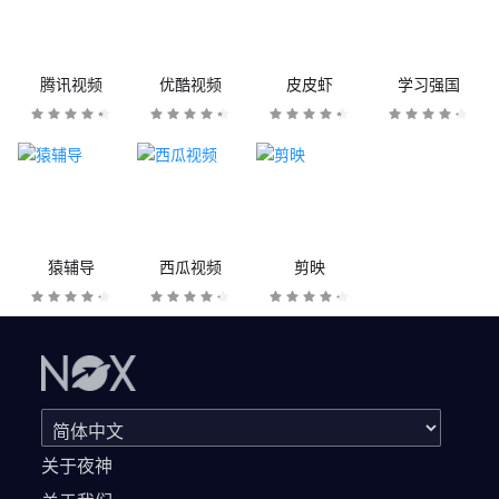
腾讯视频
优酷视频
皮皮虾
学习强国
猿辅导
西瓜视频
剪映
关于夜神