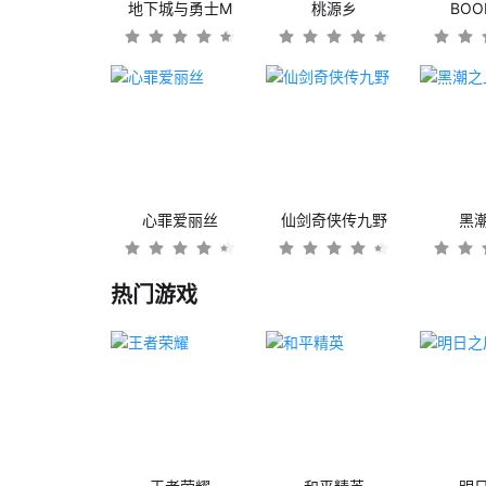
地下城与勇士M
桃源乡
BO
心罪爱丽丝
仙剑奇侠传九野
黑
热门游戏