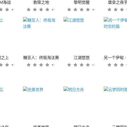
OM海战
救赎之地
黎明觉醒
堡垒之夜
潮之上
糖豆人：终极淘汰赛
江湖悠悠