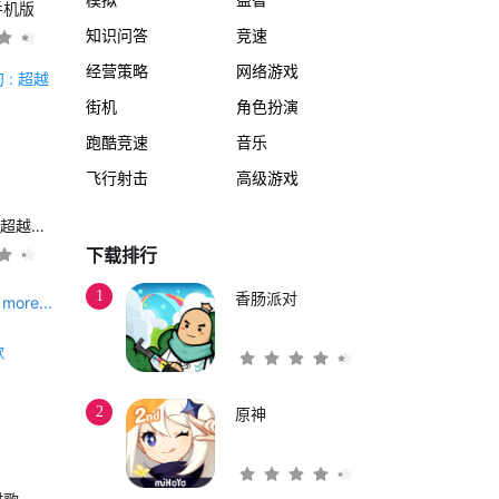
手机版
知识问答
竞速
经营策略
网络游戏
街机
角色扮演
跑酷竞速
音乐
飞行射击
高级游戏
另一个伊甸 : 超越时空的猫
下载排行
1
香肠派对
more...
2
原神