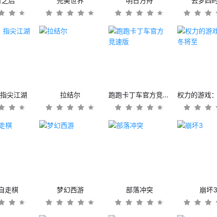
日之后
完美世界
明日方舟
云梦四
：指尖江湖
拉结尔
跑跑卡丁车官方竞速版
自走棋
梦幻西游
部落冲突
崩坏