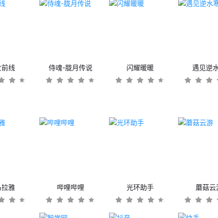
女前线
侍魂-胧月传说
闪耀暖暖
遇见逆
马拉雅
哔哩哔哩
光环助手
蘑菇云