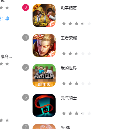
时歌
3
和平精英
4
王者荣耀
权力的游戏：凛冬将至
5
我的世界
6
元气骑士
3
7
光·遇