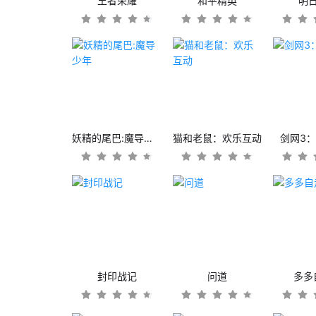
王者荣耀
和平精英
明
妖精的尾巴:魔导少年
猫和老鼠：欢乐互动
剑网3
封印战记
问道
多多