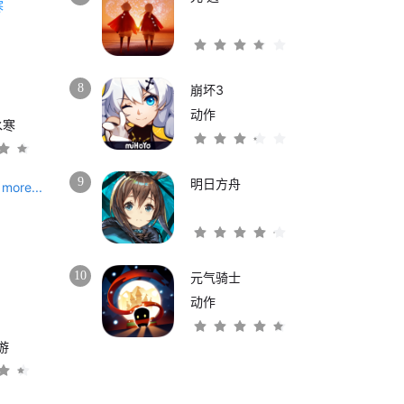
8
崩坏3
动作
水寒
9
明日方舟
more...
10
元气骑士
动作
游