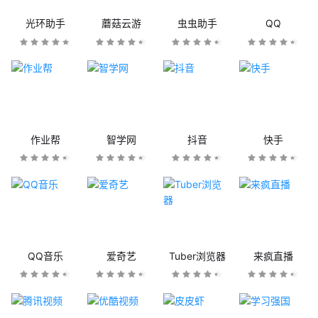
光环助手
蘑菇云游
虫虫助手
QQ
作业帮
智学网
抖音
快手
QQ音乐
爱奇艺
Tuber浏览器
来疯直播