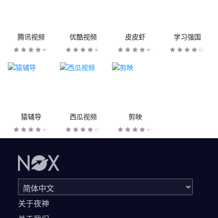
腾讯视频
优酷视频
皮皮虾
学习强国
猿辅导
西瓜视频
剪映
关于夜神