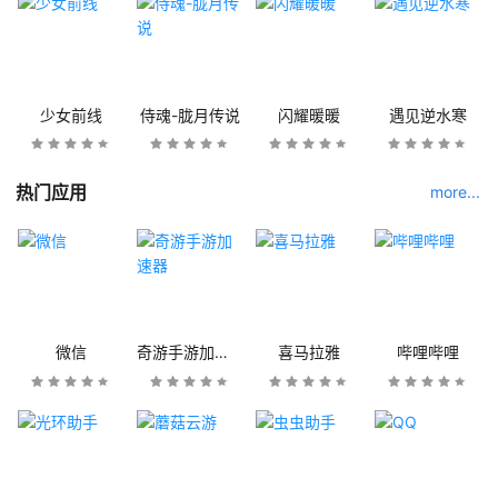
少女前线
侍魂-胧月传说
闪耀暖暖
遇见逆水寒
热门应用
more...
微信
奇游手游加速器
喜马拉雅
哔哩哔哩