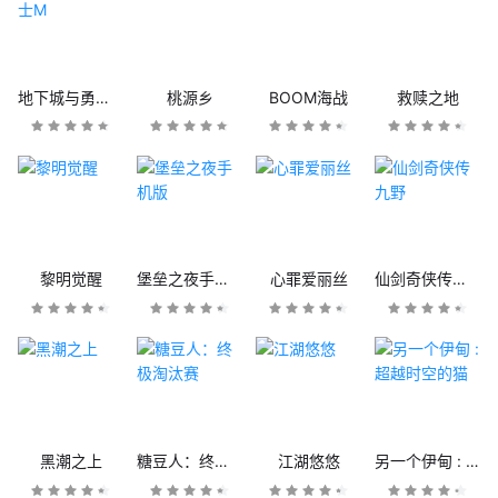
地下城与勇士M
桃源乡
BOOM海战
救赎之地
黎明觉醒
堡垒之夜手机版
心罪爱丽丝
仙剑奇侠传九野
黑潮之上
糖豆人：终极淘汰赛
江湖悠悠
另一个伊甸 : 超越时空的猫