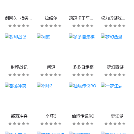
剑网3：指尖江湖
拉结尔
跑跑卡丁车官方竞速版
权力的游戏：凛冬将至
封印战记
问道
多多自走棋
梦幻西游
部落冲突
崩坏3
仙境传说RO
一梦江湖