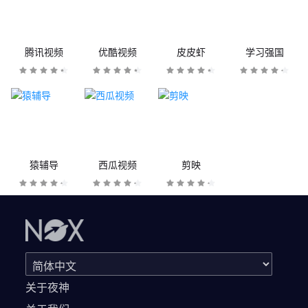
腾讯视频
优酷视频
皮皮虾
学习强国
猿辅导
西瓜视频
剪映
关于夜神