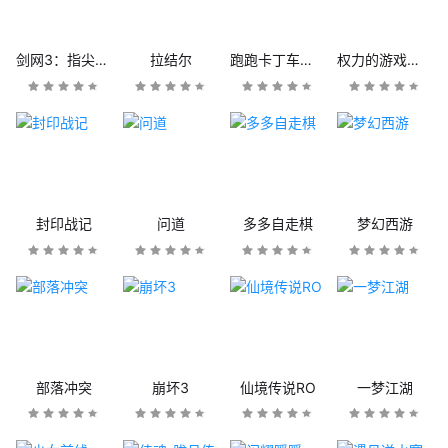
剑网3：指尖江湖
拉结尔
跑跑卡丁车官方竞速版
权力的游戏：凛冬将至
封印战记
问道
多多自走棋
梦幻西游
部落冲突
崩坏3
仙境传说RO
一梦江湖