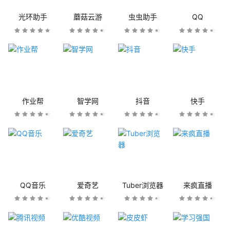
光环助手
蘑菇云游
虫虫助手
QQ
作业帮
智学网
抖音
快手
QQ音乐
爱奇艺
Tuber浏览器
来疯直播