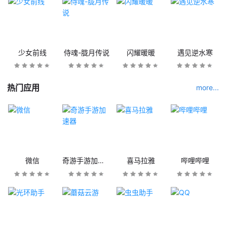
少女前线
侍魂-胧月传说
闪耀暖暖
遇见逆水寒
热门应用
more...
微信
奇游手游加速器
喜马拉雅
哔哩哔哩