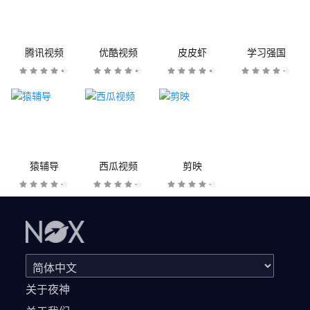
腾讯视频
优酷视频
皮皮虾
学习强国
猿辅导
西瓜视频
剪映
关于夜神