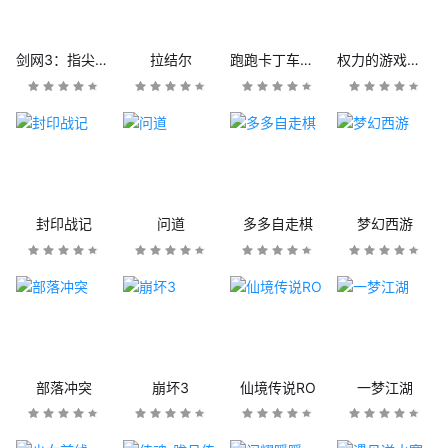
剑网3：指尖江湖
拉结尔
跑跑卡丁车官方竞速版
权力的游戏：凛冬将至
封印战记
问道
多多自走棋
梦幻西游
部落冲突
崩坏3
仙境传说RO
一梦江湖