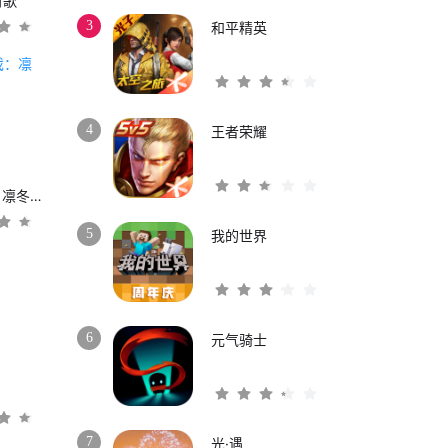
时歌
3
和平精英
4
王者荣耀
权力的游戏：凛冬将至
5
我的世界
6
元气骑士
3
7
光·遇