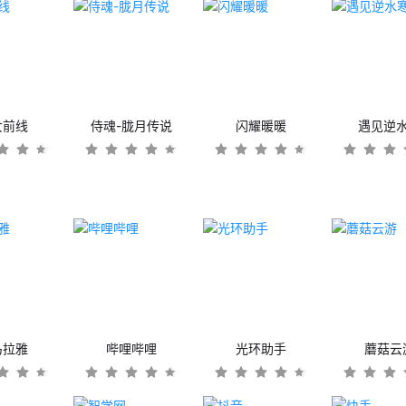
女前线
侍魂-胧月传说
闪耀暖暖
遇见逆
马拉雅
哔哩哔哩
光环助手
蘑菇云