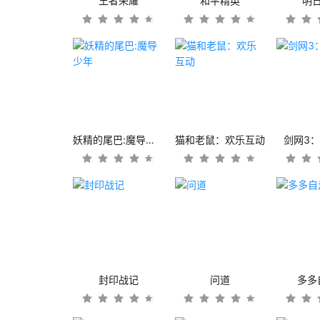
王者荣耀
和平精英
明
妖精的尾巴:魔导少年
猫和老鼠：欢乐互动
剑网3
封印战记
问道
多多