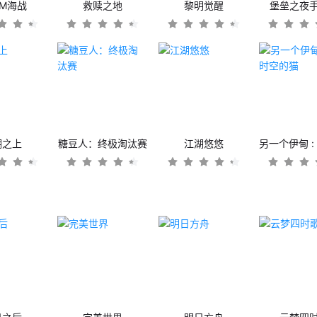
OM海战
救赎之地
黎明觉醒
堡垒之夜
潮之上
糖豆人：终极淘汰赛
江湖悠悠