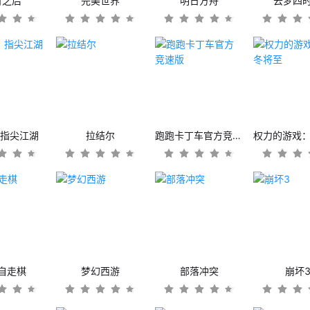
日之后
完美世界
明日方舟
云梦四
：指尖江湖
拉结尔
跑跑卡丁车官方竞速版
自走棋
梦幻西游
部落冲突
崩坏