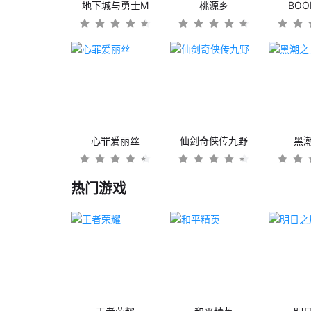
地下城与勇士M
桃源乡
BO
心罪爱丽丝
仙剑奇侠传九野
黑
热门游戏