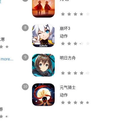
8
崩坏3
动作
水寒
9
明日方舟
more...
10
元气骑士
动作
游