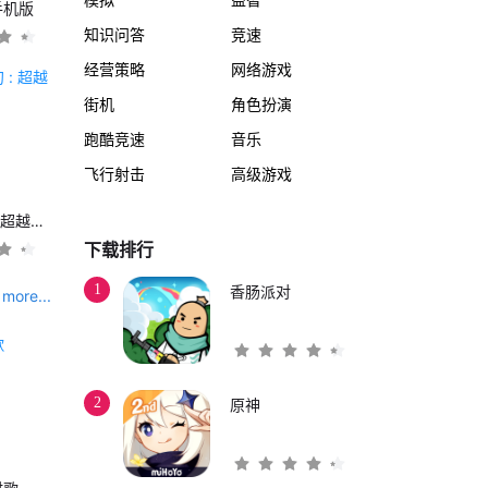
手机版
知识问答
竞速
经营策略
网络游戏
街机
角色扮演
跑酷竞速
音乐
飞行射击
高级游戏
另一个伊甸 : 超越时空的猫
下载排行
1
香肠派对
more...
2
原神