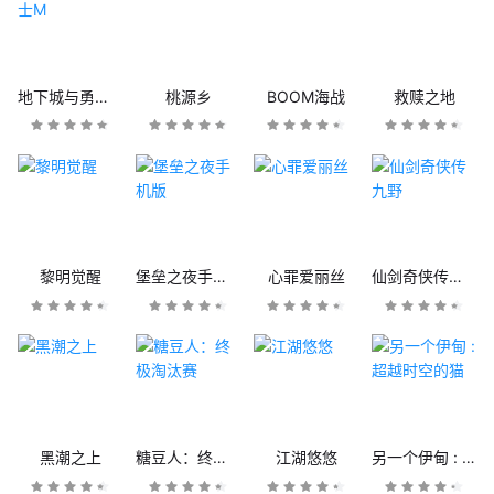
地下城与勇士M
桃源乡
BOOM海战
救赎之地
黎明觉醒
堡垒之夜手机版
心罪爱丽丝
仙剑奇侠传九野
黑潮之上
糖豆人：终极淘汰赛
江湖悠悠
另一个伊甸 : 超越时空的猫