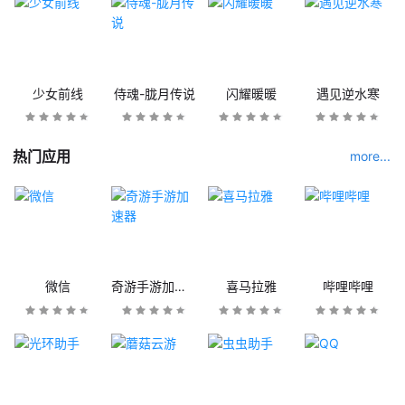
少女前线
侍魂-胧月传说
闪耀暖暖
遇见逆水寒
热门应用
more...
微信
奇游手游加速器
喜马拉雅
哔哩哔哩