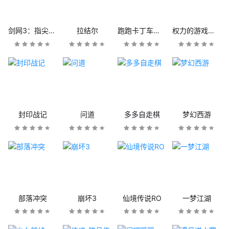
剑网3：指尖江湖
拉结尔
跑跑卡丁车官方竞速版
权力的游戏：凛冬将至
封印战记
问道
多多自走棋
梦幻西游
部落冲突
崩坏3
仙境传说RO
一梦江湖