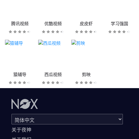
腾讯视频
优酷视频
皮皮虾
学习强国
猿辅导
西瓜视频
剪映
关于夜神