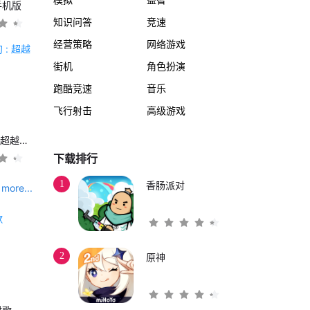
手机版
知识问答
竞速
经营策略
网络游戏
街机
角色扮演
跑酷竞速
音乐
飞行射击
高级游戏
另一个伊甸 : 超越时空的猫
下载排行
1
香肠派对
more...
2
原神