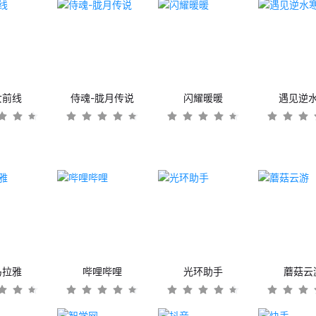
女前线
侍魂-胧月传说
闪耀暖暖
遇见逆
马拉雅
哔哩哔哩
光环助手
蘑菇云