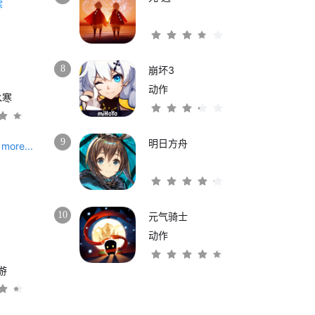
8
崩坏3
动作
水寒
9
明日方舟
more...
10
元气骑士
动作
游