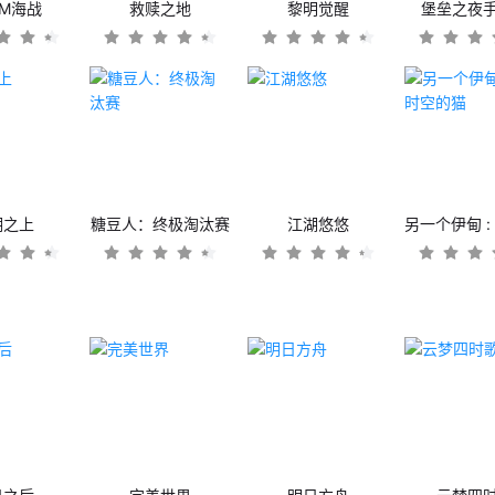
OM海战
救赎之地
黎明觉醒
堡垒之夜
潮之上
糖豆人：终极淘汰赛
江湖悠悠