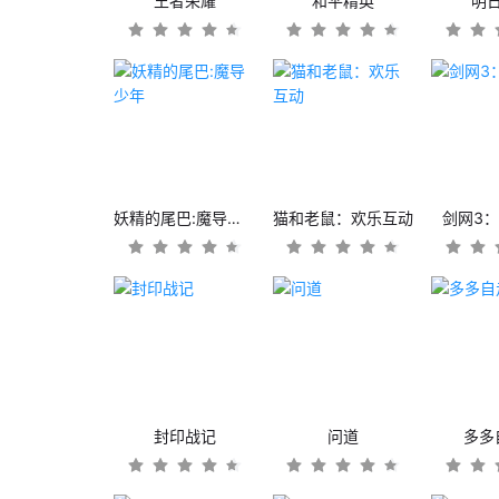
王者荣耀
和平精英
明
妖精的尾巴:魔导少年
猫和老鼠：欢乐互动
剑网3
封印战记
问道
多多