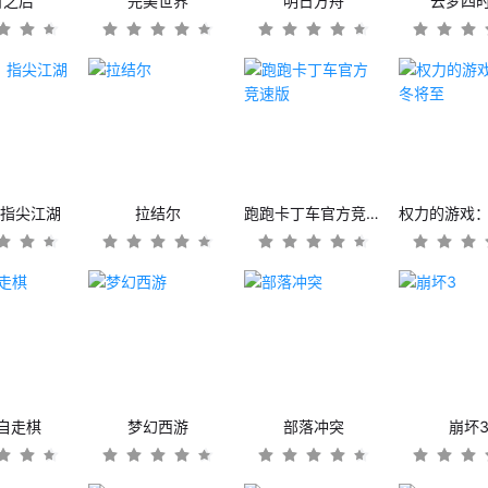
日之后
完美世界
明日方舟
云梦四
：指尖江湖
拉结尔
跑跑卡丁车官方竞速版
自走棋
梦幻西游
部落冲突
崩坏