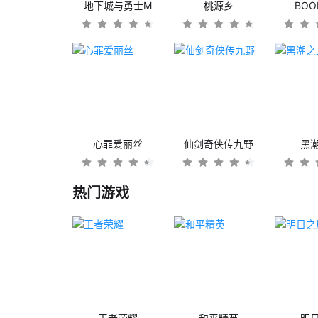
地下城与勇士M
桃源乡
BO
心罪爱丽丝
仙剑奇侠传九野
黑
热门游戏