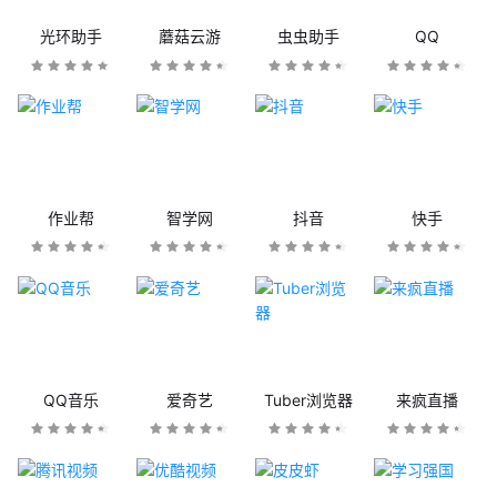
光环助手
蘑菇云游
虫虫助手
QQ
作业帮
智学网
抖音
快手
QQ音乐
爱奇艺
Tuber浏览器
来疯直播