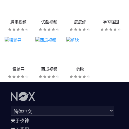
腾讯视频
优酷视频
皮皮虾
学习强国
猿辅导
西瓜视频
剪映
关于夜神