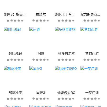
剑网3：指尖江湖
拉结尔
跑跑卡丁车官方竞速版
权力的游戏：凛冬将至
封印战记
问道
多多自走棋
梦幻西游
部落冲突
崩坏3
仙境传说RO
一梦江湖