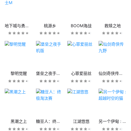
地下城与勇士M
桃源乡
BOOM海战
救赎之地
黎明觉醒
堡垒之夜手机版
心罪爱丽丝
仙剑奇侠传九野
黑潮之上
糖豆人：终极淘汰赛
江湖悠悠
另一个伊甸 : 超越时空的猫