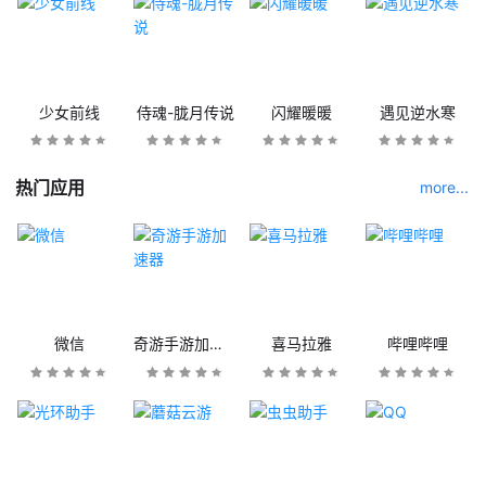
少女前线
侍魂-胧月传说
闪耀暖暖
遇见逆水寒
热门应用
more...
微信
奇游手游加速器
喜马拉雅
哔哩哔哩