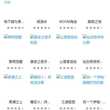
地下城与勇士M
桃源乡
BOOM海战
救赎之地
黎明觉醒
堡垒之夜手机版
心罪爱丽丝
仙剑奇侠传九野
黑潮之上
糖豆人：终极淘汰赛
江湖悠悠
另一个伊甸 : 超越时空的猫