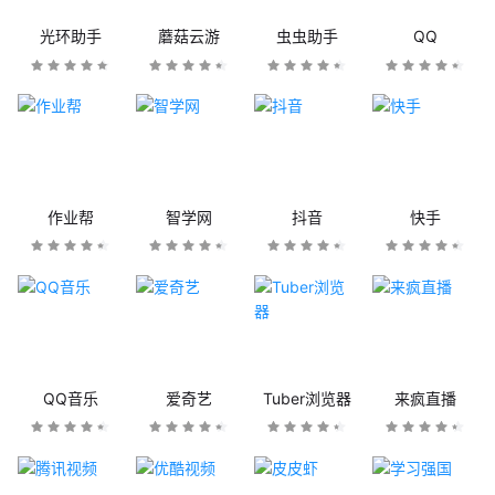
光环助手
蘑菇云游
虫虫助手
QQ
作业帮
智学网
抖音
快手
QQ音乐
爱奇艺
Tuber浏览器
来疯直播