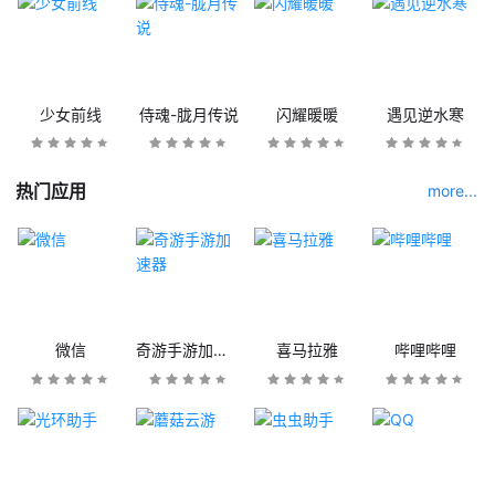
少女前线
侍魂-胧月传说
闪耀暖暖
遇见逆水寒
热门应用
more...
微信
奇游手游加速器
喜马拉雅
哔哩哔哩