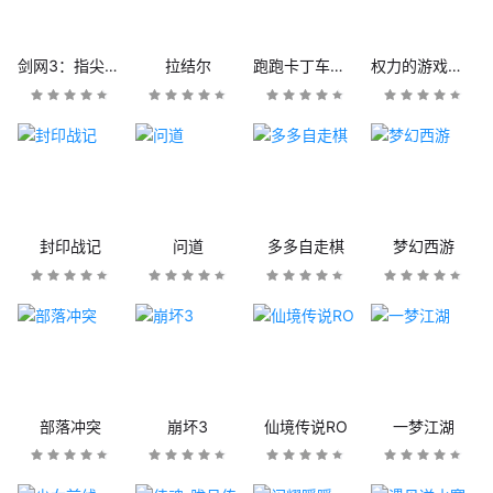
剑网3：指尖江湖
拉结尔
跑跑卡丁车官方竞速版
权力的游戏：凛冬将至
封印战记
问道
多多自走棋
梦幻西游
部落冲突
崩坏3
仙境传说RO
一梦江湖