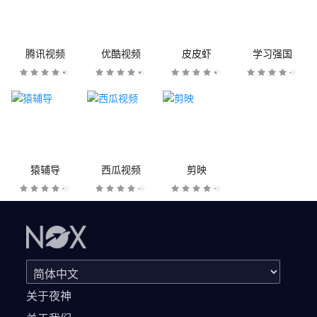
腾讯视频
优酷视频
皮皮虾
学习强国
猿辅导
西瓜视频
剪映
关于夜神