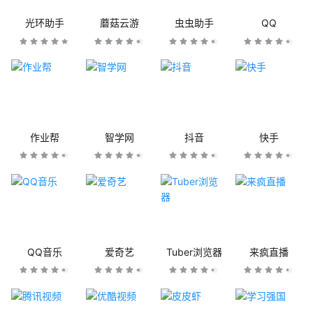
光环助手
蘑菇云游
虫虫助手
QQ
作业帮
智学网
抖音
快手
QQ音乐
爱奇艺
Tuber浏览器
来疯直播