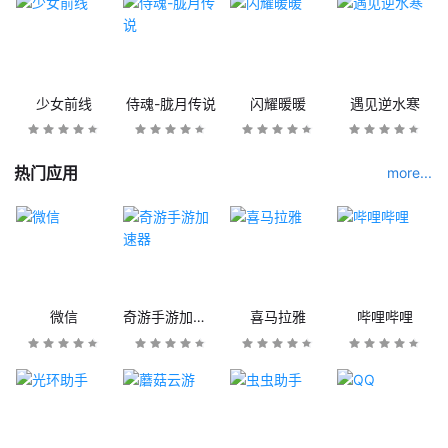
少女前线
侍魂-胧月传说
闪耀暖暖
遇见逆水寒
热门应用
more...
微信
奇游手游加速器
喜马拉雅
哔哩哔哩