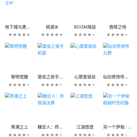
地下城与勇士M
桃源乡
BOOM海战
救赎之地
黎明觉醒
堡垒之夜手机版
心罪爱丽丝
仙剑奇侠传九野
黑潮之上
糖豆人：终极淘汰赛
江湖悠悠
另一个伊甸 : 超越时空的猫