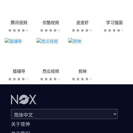
腾讯视频
优酷视频
皮皮虾
学习强国
猿辅导
西瓜视频
剪映
关于夜神