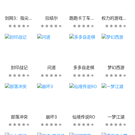
剑网3：指尖江湖
拉结尔
跑跑卡丁车官方竞速版
权力的游戏：凛冬将至
封印战记
问道
多多自走棋
梦幻西游
部落冲突
崩坏3
仙境传说RO
一梦江湖