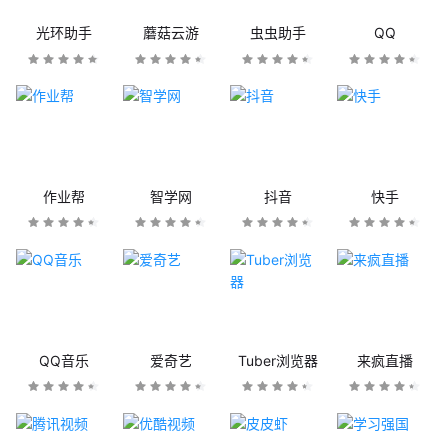
光环助手
蘑菇云游
虫虫助手
QQ
作业帮
智学网
抖音
快手
QQ音乐
爱奇艺
Tuber浏览器
来疯直播