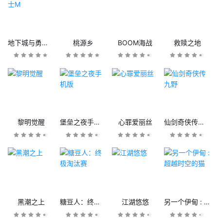
地下城与勇士M
桃源乡
BOOM海战
救赎之地
黎明觉醒
堡垒之夜手机版
心罪爱丽丝
仙剑奇侠传九野
黑潮之上
糖豆人：终极淘汰赛
江湖悠悠
另一个伊甸 : 超越时空的猫