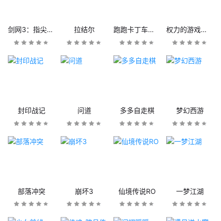
剑网3：指尖江湖
拉结尔
跑跑卡丁车官方竞速版
权力的游戏：凛冬将至
封印战记
问道
多多自走棋
梦幻西游
部落冲突
崩坏3
仙境传说RO
一梦江湖