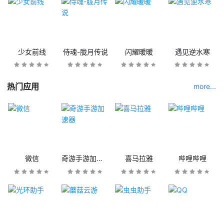
少女前线
侍魂-胧月传说
闪耀暖暖
遇见逆水寒
热门应用
more...
微信
奇游手游加速器
喜马拉雅
哔哩哔哩