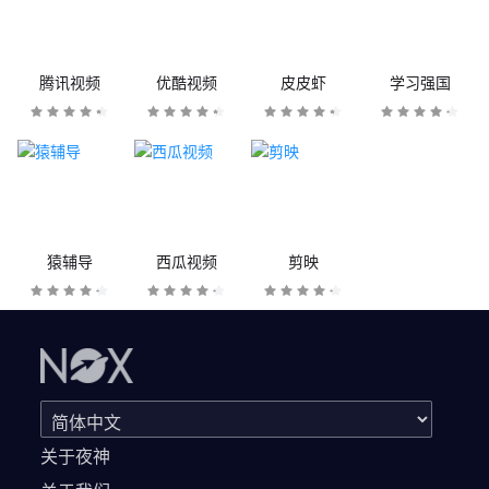
腾讯视频
优酷视频
皮皮虾
学习强国
猿辅导
西瓜视频
剪映
关于夜神