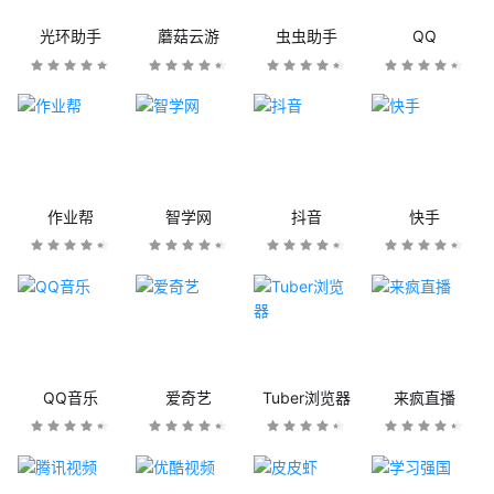
光环助手
蘑菇云游
虫虫助手
QQ
作业帮
智学网
抖音
快手
QQ音乐
爱奇艺
Tuber浏览器
来疯直播