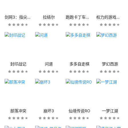
剑网3：指尖江湖
拉结尔
跑跑卡丁车官方竞速版
权力的游戏：凛冬将至
封印战记
问道
多多自走棋
梦幻西游
部落冲突
崩坏3
仙境传说RO
一梦江湖