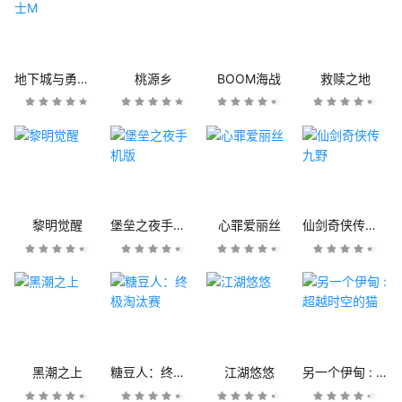
地下城与勇士M
桃源乡
BOOM海战
救赎之地
黎明觉醒
堡垒之夜手机版
心罪爱丽丝
仙剑奇侠传九野
黑潮之上
糖豆人：终极淘汰赛
江湖悠悠
另一个伊甸 : 超越时空的猫