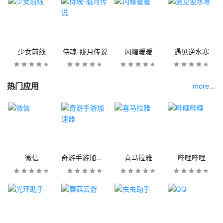
少女前线
侍魂-胧月传说
闪耀暖暖
遇见逆水寒
热门应用
more...
微信
奇游手游加速器
喜马拉雅
哔哩哔哩