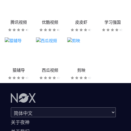
腾讯视频
优酷视频
皮皮虾
学习强国
猿辅导
西瓜视频
剪映
关于夜神