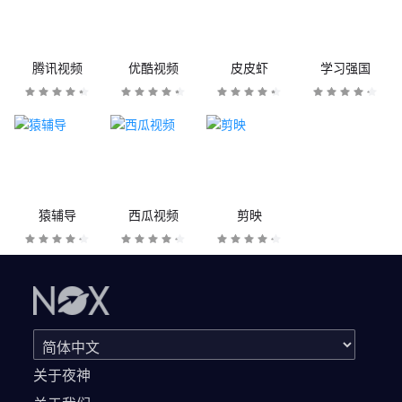
腾讯视频
优酷视频
皮皮虾
学习强国
猿辅导
西瓜视频
剪映
关于夜神