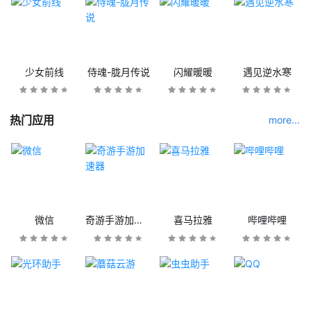
少女前线
侍魂-胧月传说
闪耀暖暖
遇见逆水寒
热门应用
more...
微信
奇游手游加速器
喜马拉雅
哔哩哔哩