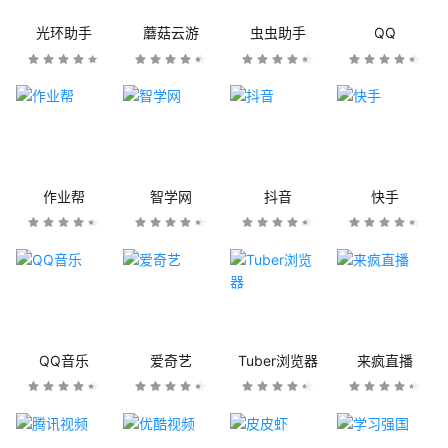
光环助手
蘑菇云游
虫虫助手
QQ
作业帮
智学网
抖音
快手
QQ音乐
爱奇艺
Tuber浏览器
来疯直播