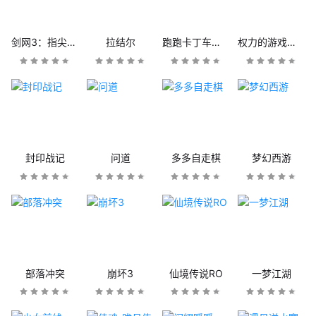
剑网3：指尖江湖
拉结尔
跑跑卡丁车官方竞速版
权力的游戏：凛冬将至
封印战记
问道
多多自走棋
梦幻西游
部落冲突
崩坏3
仙境传说RO
一梦江湖