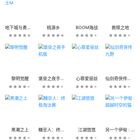
地下城与勇士M
桃源乡
BOOM海战
救赎之地
黎明觉醒
堡垒之夜手机版
心罪爱丽丝
仙剑奇侠传九野
黑潮之上
糖豆人：终极淘汰赛
江湖悠悠
另一个伊甸 : 超越时空的猫